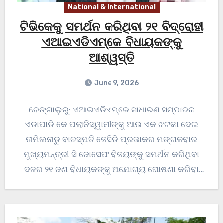
National & International
ଟିଭିକେକୁ ସମର୍ଥନ କରିଥିବା ୨୧ ବିଦ୍ରୋହୀ
ଏଆଇଏଡିଏମ୍‌କେ ବିଧାୟକଙ୍କୁ
ଆଶ୍ୱସ୍ତି
June 9, 2026
ବେଙ୍ଗାଲୁରୁ: ଏଆଇଏଡିଏମ୍‌କେ ସାଧାରଣ ସମ୍ପାଦକ
ଏଡାପାଡି କେ ପଲାନିସ୍ୱାମୀଙ୍କୁ ଆଉ ଏକ ଝଟକା ଦେଇ
ତାମିଲନାଡୁ ବାଚସ୍ପତି ଜେସିଡି ପ୍ରଭାକର ମଙ୍ଗଳବାର
ମୁଖ୍ୟମନ୍ତ୍ରୀ ସି ଜୋସେଫ ବିଜୟଙ୍କୁ ସମର୍ଥନ କରିଥିବା
ଦଳର ୨୧ ଜଣ ବିଧାୟକଙ୍କୁ ଅଯୋଗ୍ୟ ଘୋଷଣା କରିବା
ପାଇଁ…