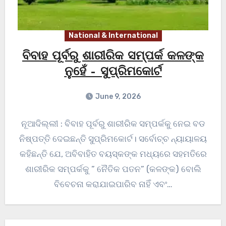
National & International
ବିବାହ ପୂର୍ବରୁ ଶାରୀରିକ ସମ୍ପର୍କ କଳଙ୍କ
ନୁହେଁ – ସୁପ୍ରିମକୋର୍ଟ
June 9, 2026
ନୂଆଦିଲ୍ଲୀ : ବିବାହ ପୂର୍ବରୁ ଶାରୀରିକ ସମ୍ପର୍କକୁ ନେଇ ବଡ
ନିଷ୍ପତ୍ତି ଦେଇଛନ୍ତି ସୁପ୍ରିମକୋର୍ଟ। ସର୍ବୋଚ୍ଚ ନ୍ୟାୟାଳୟ
କହିଛନ୍ତି ଯେ, ଅବିବାହିତ ବୟସ୍କଙ୍କ ମଧ୍ୟରେ ସହମତିରେ
ଶାରୀରିକ ସମ୍ପର୍କକୁ ” ନୈତିକ ପତନ” (କଳଙ୍କ) ବୋଲି
ବିବେଚନା କରାଯାଇପାରିବ ନାହିଁ ଏବଂ…