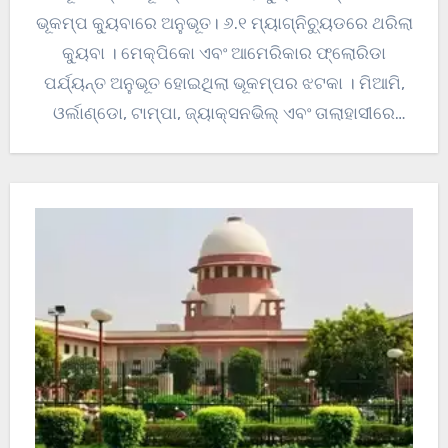
ଭୂକମ୍ପ କ୍ୟୁବାରେ ଅନୁଭୂତ। ୬.୧ ମ୍ୟାଗ୍ନିଚ୍ୟୁଡରେ ଥରିଲା
କ୍ୟୁବା । ମେକ୍ପିକୋ ଏବଂ ଆମେରିକାର ଫ୍ଲୋରିଡା
ପର୍ଯ୍ୟନ୍ତ ଅନୁଭୂତ ହୋଇଥିଲା ଭୂକମ୍ପର ଝଟକା । ମିଆମି,
ଓର୍ଲାଣ୍ଡୋ, ଟାମ୍ପା, ଜ୍ୟାକ୍ସନଭିଲ୍ ଏବଂ ତାଲାହାସୀରେ
ଭୂକମ୍ପର ଝଟକା…