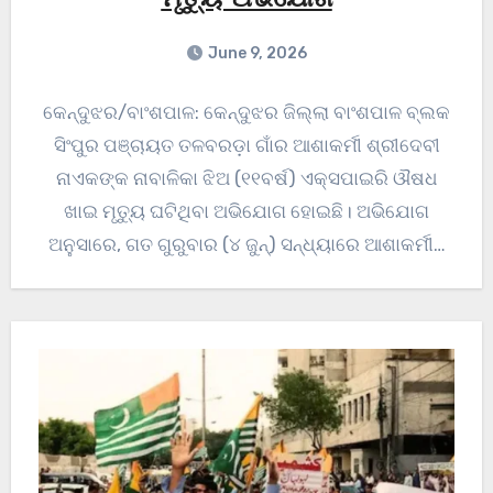
ମୃତ୍ୟୁ ଅଭିଯୋଗ
June 9, 2026
କେନ୍ଦୁଝର/ବାଂଶପାଳ: ‌କେନ୍ଦୁଝର ଜିଲ୍ଲା ବାଂଶପାଳ ବ୍ଲକ
ସିଂପୁର ପଞ୍ଚାୟତ ତଳବରଡ଼ା ଗାଁର ଆଶାକର୍ମୀ ଶ୍ରୀଦେବୀ
ନାଏକଙ୍କ ନାବାଳିକା ଝିଅ (୧୧ବର୍ଷ) ଏକ୍ସପାଇରି ‌ଔଷଧ
ଖାଇ ମୃତ୍ୟୁ ଘଟିଥିବା ଅଭିଯୋଗ ହୋଇଛି। ଅଭିଯୋଗ
ଅନୁସାରେ, ଗତ ଗୁରୁବାର (୪ ଜୁନ୍‌) ସନ୍ଧ୍ୟାରେ ଆଶାକର୍ମୀ…