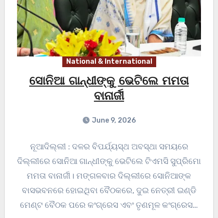
National & International
ସୋନିଆ ଗାନ୍ଧୀଙ୍କୁ ଭେଟିଲେ ମମତା
ବାନାର୍ଜୀ
June 9, 2026
ନୂଆଦିଲ୍ଲୀ : ଦଳର ବିପର୍ଯ୍ୟସ୍ଥ ଅବସ୍ଥା ସମୟରେ
ଦିଲ୍ଲୀରେ ସୋନିଆ ଗାନ୍ଧୀଙ୍କୁ ଭେଟିଲେ ଟିଏମସି ସୁପ୍ରିମୋ
ମମତା ବାନାର୍ଜୀ। ମଙ୍ଗଳବାର ଦିଲ୍ଲୀରେ ସୋନିଆଙ୍କ
ବାସଭବନରେ ହୋଇଥିବା ବୈଠକରେ, ଦୁଇ ନେତ୍ରୀ ଇଣ୍ଡି
ମେଣ୍ଟ ବୈଠକ ପରେ କଂଗ୍ରେସ ଏବଂ ତୃଣମୂଳ କଂଗ୍ରେସ…