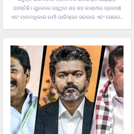
ପହଞ୍ଚିଛି। ୟୁକେରେ ରହୁଥିବା ଶହ ଶହ କାଶ୍ମୀର ପ୍ରବାସୀ
ଏବଂ ମାନବାଧିକାର କର୍ମୀ ପାକିସ୍ତାନ ସରକାର ଏବଂ ସେନାର…