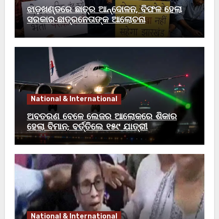
ଝାଡ଼ଖଣ୍ଡରେ ଛାତ୍ର ଆନ୍ଦୋଳନ, ବିଫଳ ହେଲା
ସରକାର-ଛାତ୍ରନେତାଙ୍କ ଆଲୋଚନା
National & International
ଅବତରଣ ବେଳେ ଲେଜର ଆଲୋକରେ ଶିକାର
ହେଲା ବିମାନ; ବର୍ତ୍ତିଲେ ୧୫୯ ଯାତ୍ରୀ
National & International