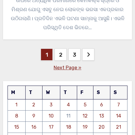
ଉପରେ ଅତ୍ୟଧିକ ପରିମାଣରେ କେମିକଲ୍ସ ସ୍ପ୍ରେ ଓ
ମିଶ୍ରଣ ଯୋଗୁ ଏସବୁ ନେଇ ଲୋକଙ୍କ ଭରସା ଏକପ୍ରକାର
ଉଠିଗଲାଣି। ପ୍ରତିଦିନ ଏଭଳି ଘଟଣା ସାମ୍ନାକୁ ଆସୁଛି। ଏଭଳି
ପରିସ୍ଥିତି ଦେଶ ଭିତରେ…
Posts
1
2
3
pagination
Next Page »
M
T
W
T
F
S
S
1
2
3
4
5
6
7
8
9
10
11
12
13
14
15
16
17
18
19
20
21