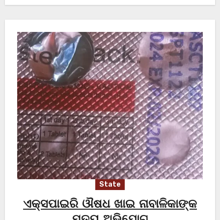
State
ଏକ୍ସପାଇରି ଔଷଧ ଖାଇ ନାବାଳିକାଙ୍କ