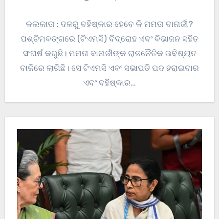
କଲକାତା : ଦଳରୁ ବହିଷ୍କାର ହେବେ କି ମମତା ବାନାର୍ଜୀ?
ପଶ୍ଚିମବଙ୍ଗରେ (ଟିଏମସି) ବିଦ୍ରୋହ ଏବଂ ବିଭାଜନ ସହିତ
ସଂଘର୍ଷ କରୁଛି। ମମତା ବାନାର୍ଜୀଙ୍କ ରାଜନୈତିକ ଭବିଷ୍ୟତ
ବାଜିରେ ଲାଗିଛି। ସେ ଟିଏମସି ଏବଂ ସଭାପତି ପଦ ହରାଇବାର
ଏବଂ ବହିଷ୍କାର…