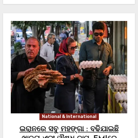
National & International
ଇରାନରେ ସବୁ ମହଙ୍ଗା : ବଢିଯାଇଛି