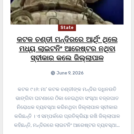
State
କଟକ ଚଣ୍ଡୀ ମନ୍ଦିରରେ ଆର୍ଥିଂ ଥିଲେ
ମଧ୍ୟ ଲାଇଟନିଂ ଆରେଷ୍ଟର ନଥିବା
ସ୍ବୀକାର କଲେ ଜିଲ୍ଲାପାଳ
June 9, 2026
କଟକ ୯।୬: ମା’ କଟକ ଚଣ୍ଡୀଙ୍କ ମନ୍ଦିର ଦଧିନଉତି
ଭାଙ୍ଗିବା ଘଟଣାରେ ଠିକା ନେଇଥିବା ସଂସ୍ଥା ବଜ୍ରପାତ
ନିରୋଧକ ବ୍ୟବସ୍ଥା କରିନଥିବା ଜିଲ୍ଲାପାଳ ସ୍ବୀକାର
କରିଛନ୍ତି । ଏ ସମ୍ପର୍କରେ ପ୍ରତିକ୍ରିୟା ରଖି ଜିଲ୍ଲାପାଳ
କହିଛନ୍ତି, ମନ୍ଦିରରେ ଲାଇଟନିଂ ଆରେଷ୍ଟର ବ୍ୟବସ୍ଥା…