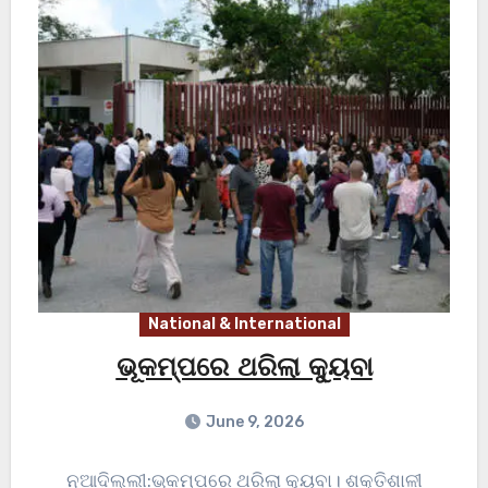
National & International
ଭୂକମ୍ପରେ ଥରିଲା କ୍ୟୁବା
June 9, 2026
ନୂଆଦିଲ୍ଲୀ:ଭୂକମ୍ପରେ ଥରିଲା କ୍ୟୁବା। ଶକ୍ତିଶାଳୀ