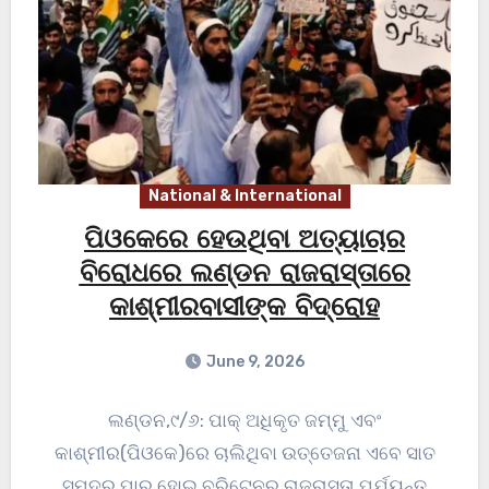
National & International
ପିଓକେରେ ହେଉଥିବା ଅତ୍ୟାଚାର
ବିରୋଧରେ ଲଣ୍ଡନ ରାଜରାସ୍ତାରେ
କାଶ୍ମୀରବାସୀଙ୍କ ବିଦ୍ରୋହ
June 9, 2026
ଲଣ୍ଡନ,୯/୬: ପାକ୍ ଅଧିକୃତ ଜମ୍ମୁ ଏବଂ
କାଶ୍ମୀର(ପିଓକେ)ରେ ଚାଲିଥିବା ଉତ୍ତେଜନା ଏବେ ସାତ
ସମୁଦ୍ର ପାର ହୋଇ ବ୍ରିଟେନର ରାଜରାସ୍ତା ପର୍ଯ୍ୟନ୍ତ