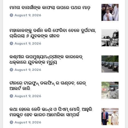
ମମତା ବାନାର୍ଜୀଙ୍କ କାଫଲା ଉପରେ ପଥର ମାଡ଼
August 9, 2026
ମହାକାଳଙ୍କୁ ଦର୍ଶନ କରି ଫେରିବା ବେଳେ ଦୁର୍ଘଟଣା,
ଚାଲିଗଲା ୬ ଯୁବକଙ୍କ ଜୀବନ
August 9, 2026
କଶ୍ମୀର ଉପମୁଖ୍ୟମନ୍ତ୍ରୀଙ୍କ କାରକେଡ୍
ଧକ୍କାରେ ଯୁବକଙ୍କ ମୃତ୍ୟୁ
August 9, 2026
ଚୀନରେ ଟାଇଫୁନ୍ ଡଲଫିନ୍ ର ତାଣ୍ଡବ, ରେଡ୍
ଆଲର୍ଟ ଜାରି
August 9, 2026
କଥା ହେଲେ ଜେଡି ଭାନ୍ସ ଓ ପିଏମ୍ ମୋଦି, ଆହୁରି
ମଜଭୁତ ହେବ ଭାରତ-ଆମେରିକା ସମ୍ପର୍କ
August 9, 2026