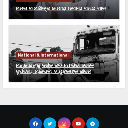
ମମତା ବାନାର୍ଜୀଙ୍କ କାଫଲା ଉପରେ ପଥର ମାଡ଼
National & International
ମହାକାଳଙ୍କୁ ଦର୍ଶନ କରି ଫେରିବା ବେଳେ
ଦୁର୍ଘଟଣା, ଚାଲିଗଲା ୬ ଯୁବକଙ୍କ ଜୀବନ