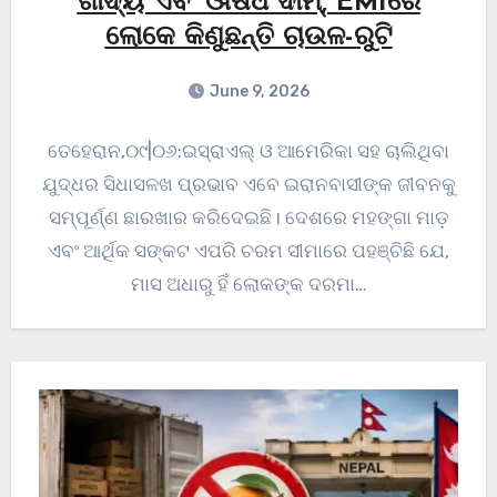
ଖାଦ୍ୟ ଏବଂ ଔଷଧ ଦାମ୍, EMIରେ
ଲୋକେ କିଣୁଛନ୍ତି ଚାଉଳ-ରୁଟି
June 9, 2026
ତେହେରାନ,୦୯|୦୬:ଇସ୍ରାଏଲ୍ ଓ ଆମେରିକା ସହ ଚାଲିଥିବା
ଯୁଦ୍ଧର ସିଧାସଳଖ ପ୍ରଭାବ ଏବେ ଇରାନବାସୀଙ୍କ ଜୀବନକୁ
ସମ୍ପୂର୍ଣ୍ଣ ଛାରଖାର କରିଦେଇଛି। ଦେଶରେ ମହଙ୍ଗା ମାଡ଼
ଏବଂ ଆର୍ଥିକ ସଙ୍କଟ ଏପରି ଚରମ ସୀମାରେ ପହଞ୍ଚିଛି ଯେ,
ମାସ ଅଧାରୁ ହିଁ ଲୋକଙ୍କ ଦରମା…