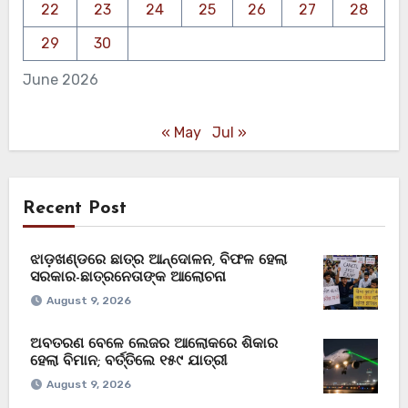
22
23
24
25
26
27
28
29
30
June 2026
« May
Jul »
Recent Post
ଝାଡ଼ଖଣ୍ଡରେ ଛାତ୍ର ଆନ୍ଦୋଳନ, ବିଫଳ ହେଲା
ସରକାର-ଛାତ୍ରନେତାଙ୍କ ଆଲୋଚନା
August 9, 2026
ଅବତରଣ ବେଳେ ଲେଜର ଆଲୋକରେ ଶିକାର
ହେଲା ବିମାନ; ବର୍ତ୍ତିଲେ ୧୫୯ ଯାତ୍ରୀ
August 9, 2026