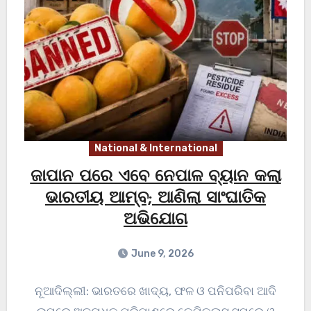
National & International
ଜାପାନ ପରେ ଏବେ ନେପାଳ ବ୍ୟାନ କଲା
ଭାରତୀୟ ଆମ୍ବ; ଆଣିଲା ସାଂଘାତିକ
ଅଭିଯୋଗ
June 9, 2026
ନୂଆଦିଲ୍ଲୀ: ଭାରତରେ ଖାଦ୍ୟ, ଫଳ ଓ ପନିପରିବା ଆଦି