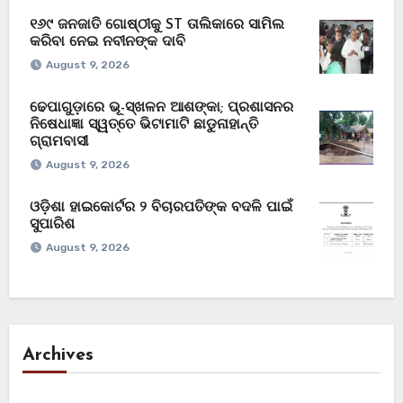
୧୬୯ ଜନଜାତି ଗୋଷ୍ଠୀକୁ ST ତାଲିକାରେ ସାମିଲ
କରିବା ନେଇ ନବୀନଙ୍କ ଦାବି
August 9, 2026
ଢେପାଗୁଡ଼ାରେ ଭୂ-ସ୍ଖଳନ ଆଶଙ୍କା; ପ୍ରଶାସନର
ନିଷେଧାଜ୍ଞା ସ୍ୱତ୍ତେ ଭିଟାମାଟି ଛାଡୁନାହାନ୍ତି
ଗ୍ରାମବାସୀ
August 9, 2026
ଓଡ଼ିଶା ହାଇକୋର୍ଟର ୨ ବିଚାରପତିଙ୍କ ବଦଳି ପାଇଁ
ସୁପାରିଶ
August 9, 2026
Archives