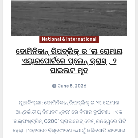
National & International
ଡୋମିନିକାନ୍ ରିପବ୍ଲିକ୍ ର ‘ଲା ରୋମାନା
ଏୟାରପୋର୍ଟରେ ପ୍ଲେନ୍ କ୍ରାସ୍ , ୨
ପାଇଲଟ ମୃତ
June 8, 2026
ନୂଆଦିଲ୍ଲୀ: ଡୋମିନିକାନ୍ ରିପବ୍ଲିକ୍ ର ‘ଲା ରୋମାନା
ଆନ୍ତର୍ଜାତୀୟ ବିମାନବନ୍ଦର’ ରେ ବିମାନ ଦୁର୍ଘଟଣା । ଏକ
‘ଗଲ୍ଫଷ୍ଟ୍ରିମ୍ G200’ ପ୍ରାଇଭେଟ୍ ଜେଟ୍ ରନୱେରେ ପିଟି
ହେଲା । ଏହାପରେ ବିସ୍ଫୋରଣ ଯୋଗୁଁ ଜଳିପୋଡି ଛାରଖାର