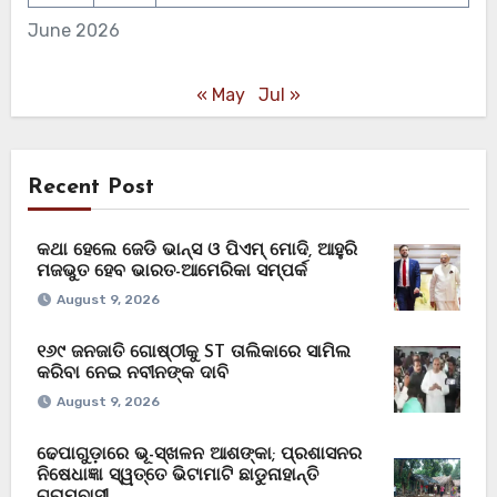
June 2026
« May
Jul »
Recent Post
କଥା ହେଲେ ଜେଡି ଭାନ୍ସ ଓ ପିଏମ୍ ମୋଦି, ଆହୁରି
ମଜଭୁତ ହେବ ଭାରତ-ଆମେରିକା ସମ୍ପର୍କ
August 9, 2026
୧୬୯ ଜନଜାତି ଗୋଷ୍ଠୀକୁ ST ତାଲିକାରେ ସାମିଲ
କରିବା ନେଇ ନବୀନଙ୍କ ଦାବି
August 9, 2026
ଢେପାଗୁଡ଼ାରେ ଭୂ-ସ୍ଖଳନ ଆଶଙ୍କା; ପ୍ରଶାସନର
ନିଷେଧାଜ୍ଞା ସ୍ୱତ୍ତେ ଭିଟାମାଟି ଛାଡୁନାହାନ୍ତି
ଗ୍ରାମବାସୀ