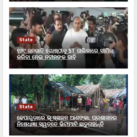
State
୧୬୯ ଜନଜାତି ଗୋଷ୍ଠୀକୁ ST ତାଲିକାରେ ସାମିଲ
କରିବା ନେଇ ନବୀନଙ୍କ ଦାବି
State
ଢେପାଗୁଡ଼ାରେ ଭୂ-ସ୍ଖଳନ ଆଶଙ୍କା; ପ୍ରଶାସନର
ନିଷେଧାଜ୍ଞା ସ୍ୱତ୍ତେ ଭିଟାମାଟି ଛାଡୁନାହାନ୍ତି
ଗ୍ରାମବାସୀ