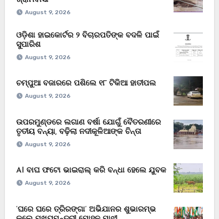
August 9, 2026
ଓଡ଼ିଶା ହାଇକୋର୍ଟର ୨ ବିଚାରପତିଙ୍କ ବଦଳି ପାଇଁ
ସୁପାରିଶ
August 9, 2026
ଚମ୍ପୁଆ ବଜାରରେ ପଶିଲେ ୧୮ ଟିକିଆ ହାତୀପଲ
August 9, 2026
ଉପରମୁଣ୍ଡରେ ଲଗାଣ ବର୍ଷା ଯୋଗୁଁ ବୈତରଣୀରେ
ତୃତୀୟ ବନ୍ୟା, ବଢ଼ିଲା ନଦୀକୂଳିଆଙ୍କ ଚିନ୍ତା
August 9, 2026
AI ବାଘ ଫଟୋ ଭାଇରାଲ୍ କରି ବନ୍ଧା ହେଲେ ଯୁବକ
August 9, 2026
‘ଘରେ ଘରେ ତ୍ରିରଙ୍ଗା’ ଅଭିଯାନର ଶୁଭାରମ୍ଭ
କଲେ ମୁଖ୍ୟମନ୍ତ୍ରୀ ମୋହନ ମାଝୀ