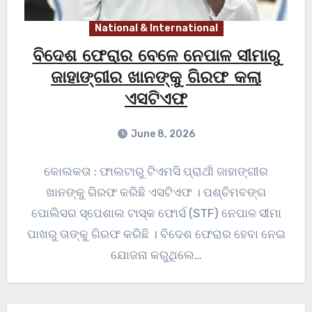
National & International
ବିଦେଶ ଫେରାର ବେଳେ ନେପାଳ ସୀମାରୁ
ଜାହାଙ୍ଗୀର ଖାନଙ୍କୁ ଗିରଫ କଲା
ଏସଟିଏଫ
June 8, 2026
କୋଲକତା : ଫାଲଟାରୁ ଟିଏମସି ପ୍ରାର୍ଥୀ ଜାହାଙ୍ଗୀର
ଖାନଙ୍କୁ ଗିରଫ କରିଛି ଏସଟିଏଫ । ପଶ୍ଚିମବଙ୍ଗ
ପୋଲିସର ସ୍ପେଶାଲ ଟାସ୍କ ଫୋର୍ସ (STF) ନେପାଳ ସୀମା
ପାଖରୁ ତାଙ୍କୁ ଗିରଫ କରିଛି । ବିଦେଶ ଫେରାର ହେବା ନେଇ
ଯୋଜନା କରୁଥିଲେ…