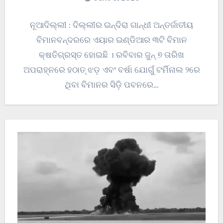
ନୂଆଦିଲ୍ଲୀ : ଦିଲ୍ଲୀର ଇନ୍ଦିରା ଗାନ୍ଧୀ ଅନ୍ତର୍ଜାତୀୟ
ବିମାନବନ୍ଦରରେ ଏୟାର ଇଣ୍ଡିଆର ୩ଟି ବିମାନ
କ୍ଷତିଗ୍ରସ୍ତ ହୋଇଛି । ରବିବାର ଜୁନ୍ ୭ ତାରିଖ
ଅପରାହ୍ନରେ ହଠାତ୍ ଝଡ଼ ଏବଂ ବର୍ଷା ଯୋଗୁଁ ଟର୍ମିନାଲ ୨ରେ
ଥିବା ବିମାନର ସିଡ଼ି ପବନରେ…