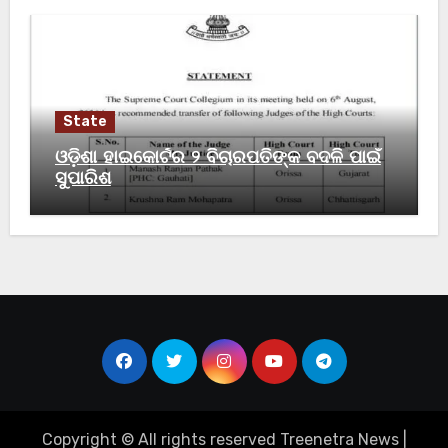
State
ଓଡ଼ିଶା ହାଇକୋର୍ଟର ୨ ବିଚାରପତିଙ୍କ ବଦଳି ପାଇଁ
ସୁପାରିଶ
Copyright © All rights reserved Treenetra News
|