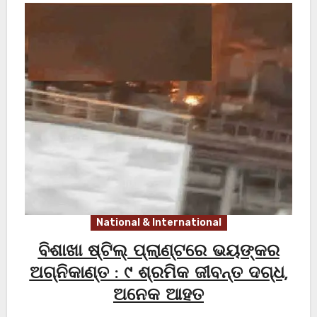
National & International
ବିଶାଖା ଷ୍ଟିଲ୍ ପ୍ଲାଣ୍ଟରେ ଭୟଙ୍କର
ଅଗ୍ନିକାଣ୍ତ : ୯ ଶ୍ରମିକ ଜୀବନ୍ତ ଦଗ୍ଧ,
ଅନେକ ଆହତ