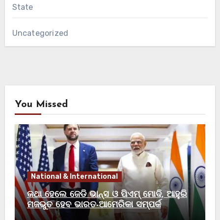
State
Uncategorized
You Missed
National & International
କଥା ହେଲେ ଜେଡି ଭାନ୍ସ ଓ ପିଏମ୍ ମୋଦି, ଆହୁରି
ମଜଭୁତ ହେବ ଭାରତ-ଆମେରିକା ସମ୍ପର୍କ