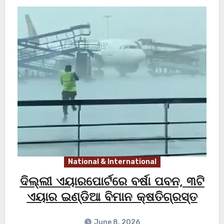
National & International
ଦିଲ୍ଲୀ ଏୟାରପୋର୍ଟରେ ବର୍ଷା ପବନ, ୩ଟି
ଏୟାର ଇଣ୍ଡିଆ ବିମାନ କ୍ଷତିଗ୍ରସ୍ତ
June 8, 2026