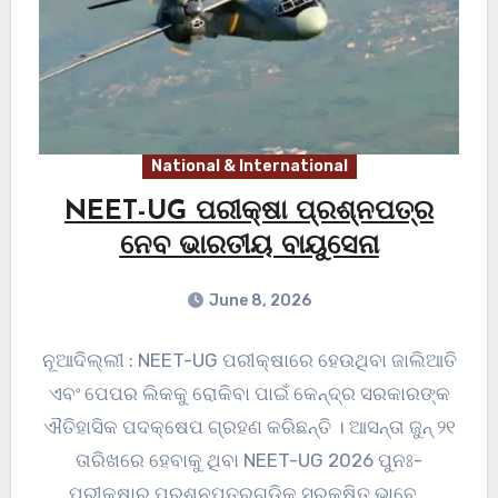
National & International
NEET-UG ପରୀକ୍ଷା ପ୍ରଶ୍ନପତ୍ର
ନେବ ଭାରତୀୟ ବାୟୁସେନା
June 8, 2026
ନୂଆଦିଲ୍ଲୀ : NEET-UG ପରୀକ୍ଷାରେ ହେଉଥିବା ଜାଲିଆତି
ଏବଂ ପେପର ଲିକକୁ ରୋକିବା ପାଇଁ କେନ୍ଦ୍ର ସରକାରଙ୍କ
ଐତିହାସିକ ପଦକ୍ଷେପ ଗ୍ରହଣ କରିଛନ୍ତି । ଆସନ୍ତା ଜୁନ୍ ୨୧
ତାରିଖରେ ହେବାକୁ ଥିବା NEET-UG 2026 ପୁନଃ-
ପରୀକ୍ଷାର ପ୍ରଶ୍ନପତ୍ରଗୁଡ଼ିକୁ ସୁରକ୍ଷିତ ଭାବେ…