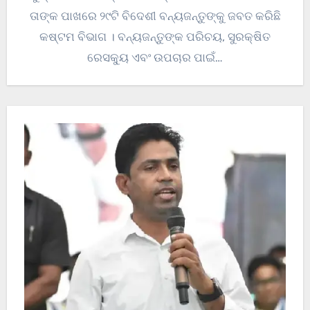
ତାଙ୍କ ପାଖରେ ୨୯ଟି ବିଦେଶୀ ବନ୍ୟଜନ୍ତୁଙ୍କୁ ଜବତ କରିଛି
କଷ୍ଟମ ବିଭାଗ । ବନ୍ୟଜନ୍ତୁଙ୍କ ପରିଚୟ, ସୁରକ୍ଷିତ
ରେସକ୍ୟୁ ଏବଂ ଉପଚାର ପାଇଁ…