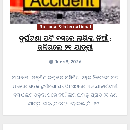
National & International
ଦୁର୍ଘଟଣା ଘଟି ବସରେ ଲାଗିଲା ନିଆଁ ;
ଜଳିଗଲେ ୨୧ ଯାତ୍ରୀ
June 8, 2026
ବାଗଦାଦ : ଦକ୍ଷିଣ ଇରାକର ନାସିରିଆ ସହର ନିକଟରେ ବଡ
ଧରଣର ସଡ଼କ ଦୁର୍ଘଟଣା ଘଟିଛି। ଏଠାରେ ଏକ ଯାତ୍ରୀବାହୀ
ବସ୍ ଓଲଟି ପଡ଼ିବା ପରେ ନିଆଁ ଲାଗି ଯିବାରୁ ପ୍ରାୟ ୨୧ ଜଣ
ଯାତ୍ରୀ ଜୀବନ୍ତ ଦଗ୍ଧ ହୋଇଛନ୍ତି। ୧୯…