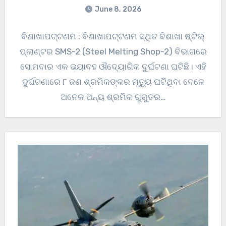
June 8, 2026
ବିଶାଖାପଟ୍ଟଣମ : ବିଶାଖାପଟ୍ଟଣମ ସ୍ଥିତ ବିଶାଖା ଷ୍ଟିଲ୍
ପ୍ଲାଣ୍ଟର SMS-2 (Steel Melting Shop-2) ବିଭାଗରେ
ସୋମବାର ଏକ ଭୟାବହ ଔଦ୍ୟୋଗିକ ଦୁର୍ଘଟଣା ଘଟିଛି। ଏହି
ଦୁର୍ଘଟଣାରେ ୮ ଜଣ ଶ୍ରମିକଙ୍କର ମୃତ୍ୟୁ ଘଟିଥିବା ବେଳେ
ଅନେକ ଅନ୍ୟ ଶ୍ରମିକ ଗୁରୁତର…