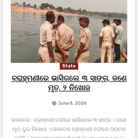
State
ବ୍ରାହ୍ମଣୀରେ ଭାସିଗଲେ ୩ ସାଙ୍ଗ, ଜଣେ
ମୃତ, ୨ ନିଖୋଜ
June 8, 2026
ତାଳଚେର : ବ୍ରାହ୍ମଣୀ ନଦୀରେ ଭାସିଗଲେ ୩ ସାଙ୍ଗ । ଜଣେ
ମୃତ, ଦୁଇ ନିଖୋଜ । ତାଳଚେର ବ୍ରାହ୍ମଣୀ ନଦୀରେ ଅଘଟଣ