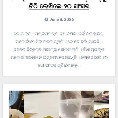
ଚିଠି ଲେଖିଲେ ୨୦ ସାଂସଦ
June 8, 2026
କୋଲକତା : ପଶ୍ଚିମବଙ୍ଗ ବିଧାନସଭା ନିର୍ବାଚନ ହାରିବା
ପରେ ଟିଏମସିର ଦଳର ସ୍ଥିତି ଏବେ ଦୋହଲି ଯାଇଛି ।
ଦଳରେ ବିଦ୍ରୋହ ଆରମ୍ଭ ହୋଇଗଲାଣି । ବିଧାୟକଙ୍କ
ପରେ ସାଂସଦମାନେ ଇସ୍ତଫା ଦେଉଛନ୍ତି । ଲୋକସଭାର ୨୦
ଜଣ ସାଂସଦ ସ୍ପିକରଙ୍କୁ…