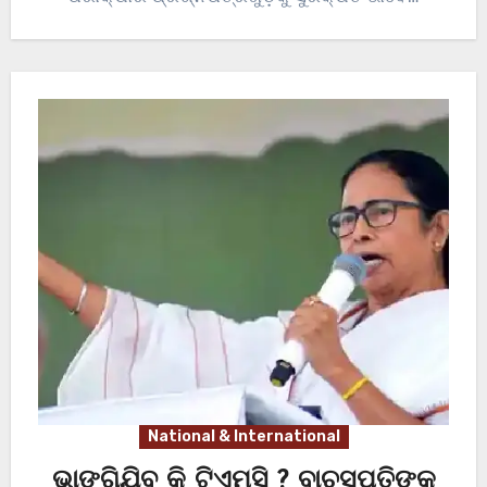
National & International
ଭାଙ୍ଗିଯିବ କି ଟିଏମସି ? ବାଚସ୍ପତିଙ୍କୁ