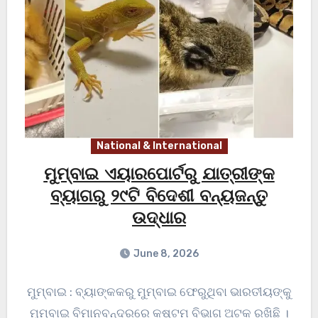
National & International
ମୁମ୍ବାଇ ଏୟାରପୋର୍ଟରୁ ଯାତ୍ରୀଙ୍କ
ବ୍ୟାଗରୁ ୨୯ଟି ବିଦେଶୀ ବନ୍ୟଜନ୍ତୁ
ଉଦ୍ଧାର
June 8, 2026
ମୁମ୍ବାଇ : ବ୍ୟାଙ୍କକରୁ ମୁମ୍ବାଇ ଫେରୁଥିବା ଭାରତୀୟଙ୍କୁ
ମୁମ୍ବାଇ ବିମାନବନ୍ଦରରେ କଷ୍ଟମ ବିଭାଗ ଅଟକ ରଖିଛି ।