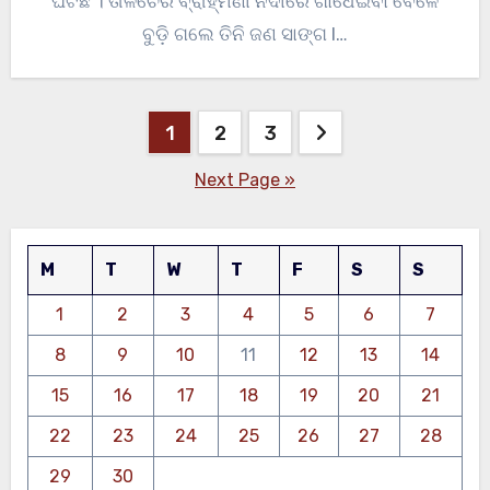
ଘଟିଛି । ତାଳଚେର ବ୍ରାହ୍ମଣୀ ନଦୀରେ ଗାଧେଇବା ବେଳେ
ବୁଡ଼ି ଗଲେ ତିନି ଜଣ ସାଙ୍ଗ l…
Posts
1
2
3
pagination
Next Page »
M
T
W
T
F
S
S
1
2
3
4
5
6
7
8
9
10
11
12
13
14
15
16
17
18
19
20
21
22
23
24
25
26
27
28
29
30