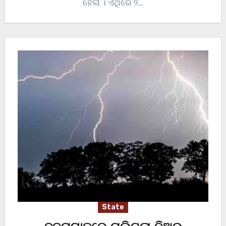
ହେଲା । ଏଥିରେ ୨…
State