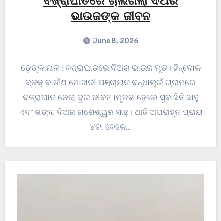
ବଜ୍ରାଘାତରେ ଚାଲିଗଲା ଦିଅର
ଭାଉଜଙ୍କ ଜୀବନ
June 8, 2026
ଢ଼େଙ୍କାନାଳ : ବଜ୍ରାଘାତରେ ଦିଅର ଭାଉଜ ମୃତ। ହିନ୍ଦୋଳ
ବ୍ଳକ୍ ବାଉଁଶ ପୋଖରୀ ପଞ୍ଚାୟତ ବନ୍ଧାଭୂଇଁ ଗ୍ରାମରେ
ବଜ୍ରାଘାତ ନେଲା ଦୁଇ ଜୀବନ।ମୃତକ ହେଲେ ସୁବାସିନି ସାହୁ
ଏବଂ ତାଙ୍କ ଦିଅର ଗଣେଶ୍ୱର ସାହୁ। ଆଜି ଅପରାହ୍ନ ପ୍ରାୟ
୪ଟା ବେଳେ…