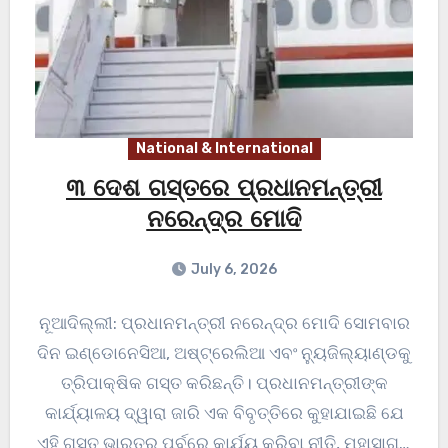
National & International
୩ ଦେଶ ଗସ୍ତରେ ପ୍ରଧାନମନ୍ତ୍ରୀ
ନରେନ୍ଦ୍ର ମୋଦି
July 6, 2026
ନୂଆଦିଲ୍ଲୀ: ପ୍ରଧାନମନ୍ତ୍ରୀ ନରେନ୍ଦ୍ର ମୋଦି ସୋମବାର
ଦିନ ଇଣ୍ଡୋନେସିଆ, ଅଷ୍ଟ୍ରେଲିଆ ଏବଂ ନ୍ୟୁଜିଲ୍ୟାଣ୍ଡକୁ
ତ୍ରିପାକ୍ଷିକ ଗସ୍ତ କରିଛନ୍ତି। ପ୍ରଧାନମନ୍ତ୍ରୀଙ୍କ
କାର୍ଯ୍ୟାଳୟ ଦ୍ୱାରା ଜାରି ଏକ ବିବୃତ୍ତିରେ କୁହାଯାଇଛି ଯେ
ଏହି ଗସ୍ତ ଭାରତର ପୂର୍ବରେ କାର୍ଯ୍ୟ କରିବା ନୀତି, ମହାସାଗର