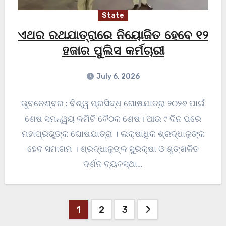
State
ଏଥର ରଥଯାତ୍ରାରେ ନିୟୋଜିତ ହେବେ ୧୨
ହଜାର ପୁଲିସ କର୍ମଚାରୀ
July 6, 2026
ଭୁବନେଶ୍ବର : ବିଶ୍ୱ ପ୍ରସିଦ୍ଧ ଘୋଷଯାତ୍ରା ୨୦୨୬ ପାଇଁ
ଶେଷ ସମନ୍ୱୟ କମିଟି ବୈଠକ ଶେଷ। ଆଉ ୯ ଦିନ ପରେ
ମହାପ୍ରଭୁଙ୍କ ଘୋଷଯାତ୍ରା । ଲକ୍ଷାଧିକ ଶ୍ରଦ୍ଧାଳୁଙ୍କ
ହେବ ସମାଗମ । ଶ୍ରଦ୍ଧାଳୁଙ୍କ ସୁରକ୍ଷା ଓ ଶୃଙ୍ଖଳିତ
ଦର୍ଶନ ବ୍ୟବସ୍ଥା…
Posts
1
2
3