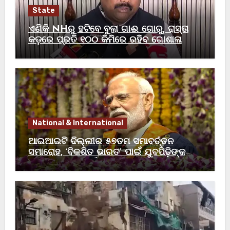
State
ଏଣିକି NHରୁ ହଟିବେ ବୁଲା ଗାଈ ଗୋରୁ, ରାସ୍ତା
କଡ଼ରେ ପ୍ରତି ୧୦୦ କିମିରେ ରହିବ ଗୋଶାଳା
National & International
ଆଇଆଇଟି ଦିଲ୍ଲୀର ୫୭ତମ ସମାବର୍ତ୍ତନ
ସମାରୋହ, ‘ବିକଶିତ ଭାରତ’ ପାଇଁ ଯୁବପିଢ଼ିଙ୍କ
ଭୂମିକା ଗୁରୁତ୍ୱପୂର୍ଣ୍ଣ: ମୋଦୀ