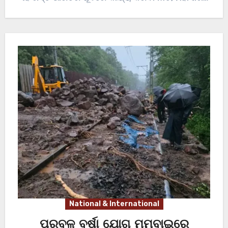
ଦୃଷ୍ଟିକୋଣ…
National & International
ପ୍ରବଳ ବର୍ଷା ଯୋଗୁ ମୁମ୍ବାଇରେ