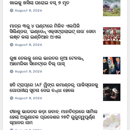
ଖାଇକୁ ଖସିଲା ଘରୋଇ ବସ୍, ୭ ମୃତ
August 8, 2026
ମାତ୍ର ୩ରୁ ୪ ଘଣ୍ଟାରେ ମିଳିବ ଏଲପିଜି
ସିଲିଣ୍ଡର, ‘ଇଣ୍ଡେନ୍ ଏକ୍ସଟ୍ରାଲାଇଟ୍ ନାଉ’ ସେବା
ଲଞ୍ଚ କଲା ଇଣ୍ଡିଆନ ଅଏଲ
August 8, 2026
ରୁଷ ତେଲକୁ ନେଇ ଭାରତର ନୂଆ ଟେନସନ୍,
ଆମେରିକା ସିନେଟ୍‌ରେ ବିଲ୍ ପାସ୍
August 8, 2026
ହନି ଟ୍ରାପ୍‌ରେ IAF ୱିଙ୍ଗ କମାଣ୍ଡର୍, ପାକିସ୍ତାନକୁ
ଗୋପନୀୟ ସୂଚନା ଦେଇ ବନ୍ଧା ହେଲେ
August 8, 2026
ଚୀନକୁ ଭାରତର କଡ଼ା ଜବାବ; ମାନଚିତ୍ରରେ ସାମିଲ
ହେଲା ଅରୁଣାଚଳ ପ୍ରଦେଶର ୨୭ଟି ଗୁରୁତ୍ୱପୂର୍ଣ୍ଣ
ସ୍ଥାନର ନାମ