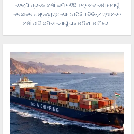
ହେଲାଣି ପ୍ରବଳ ବର୍ଷା ଲାଗି ରହିଛି । ପ୍ରବଳ ବର୍ଷା ଯୋଗୁଁ
ଜନଜୀବନ ଅସ୍ତବ୍ୟସ୍ତ ହୋଇପଡିଛି । ବିଭିନ୍ନ ସ୍ଥାନରେ
ବର୍ଷା ପାଣି ଜମିବା ଯୋଗୁଁ ଗଛ ପଡିବା, ପାଣିରେ…