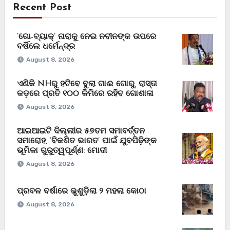
Recent Post
‘ଗୋ-ବ୍ୟାକ୍’ ନାରାକୁ ନେଇ ନବୀନଙ୍କ ଉପରେ
ବର୍ଷିଲେ ଧର୍ମେନ୍ଦ୍ର
August 8, 2026
ଏଣିକି NHରୁ ହଟିବେ ବୁଲା ଗାଈ ଗୋରୁ, ରାସ୍ତା
କଡ଼ରେ ପ୍ରତି ୧୦୦ କିମିରେ ରହିବ ଗୋଶାଳା
August 8, 2026
ଆଇଆଇଟି ଦିଲ୍ଲୀର ୫୭ତମ ସମାବର୍ତ୍ତନ
ସମାରୋହ, ‘ବିକଶିତ ଭାରତ’ ପାଇଁ ଯୁବପିଢ଼ିଙ୍କ
ଭୂମିକା ଗୁରୁତ୍ୱପୂର୍ଣ୍ଣ: ମୋଦୀ
August 8, 2026
ପ୍ରବଳ ବର୍ଷାରେ ଭୁଶୁଡ଼ିଲା ୨ ମହଲା କୋଠା
August 8, 2026