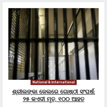
National & International
ଶ୍ରୀଲଙ୍କା ଜେଲରେ ଗୋଷ୍ଠୀ ସଂଘର୍ଷ:
୨୫ କଏଦୀ ମୃତ, ୧୦୦ ଆହତ