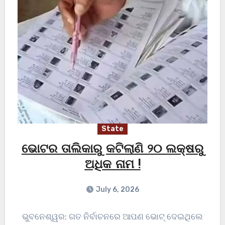
State
ଭୋଟର ତାଲିକାରୁ କଟିଲାଣି ୨୦ ଲକ୍ଷରୁ
ଅଧିକ ନାମ !
July 6, 2026
ଭୁବନେଶ୍ୱର: ଗତ ନିର୍ବାଚନରେ ଆପଣ ଭୋଟ୍ ଦେଇଥିଲେ