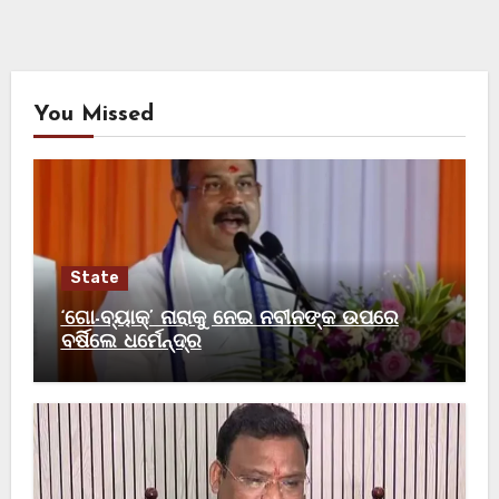
You Missed
State
‘ଗୋ-ବ୍ୟାକ୍’ ନାରାକୁ ନେଇ ନବୀନଙ୍କ ଉପରେ
ବର୍ଷିଲେ ଧର୍ମେନ୍ଦ୍ର