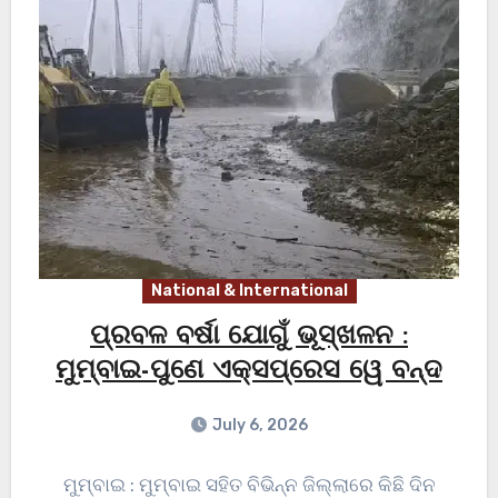
National & International
ପ୍ରବଳ ବର୍ଷା ଯୋଗୁଁ ଭୂସ୍ଖଳନ :
ମୁମ୍ବାଇ-ପୁଣେ ଏକ୍ସପ୍ରେସ ୱେ ବନ୍ଦ
July 6, 2026
ମୁମ୍ବାଇ : ମୁମ୍ବାଇ ସହିତ ବିଭିନ୍ନ ଜିଲ୍ଲାରେ କିଛି ଦିନ