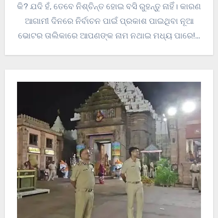
କି? ଯଦି ହଁ, ତେବେ ନିଶ୍ଚିନ୍ତ ହୋଇ ବସି ରୁହନ୍ତୁ ନାହିଁ। କାରଣ
ଆଗାମୀ ଦିନରେ ନିର୍ବାଚନ ପାଇଁ ପ୍ରକାଶ ପାଇଥିବା ନୂଆ
ଭୋଟର ତାଲିକାରେ ଆପଣଙ୍କ ନାମ ନଥାଇ ମଧ୍ୟ ପାରେ!…