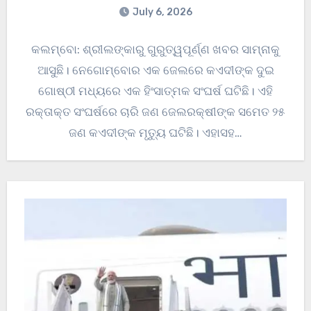
July 6, 2026
କଲମ୍ବୋ: ଶ୍ରୀଲଙ୍କାରୁ ଗୁରୁତ୍ୱପୂର୍ଣ୍ଣ ଖବର ସାମ୍ନାକୁ
ଆସୁଛି। ନେଗୋମ୍ବୋର ଏକ ଜେଲରେ କଏଦୀଙ୍କ ଦୁଇ
ଗୋଷ୍ଠୀ ମଧ୍ୟରେ ଏକ ହିଂସାତ୍ମକ ସଂଘର୍ଷ ଘଟିଛି। ଏହି
ରକ୍ତାକ୍ତ ସଂଘର୍ଷରେ ଚାରି ଜଣ ଜେଲରକ୍ଷୀଙ୍କ ସମେତ ୨୫
ଜଣ କଏଦୀଙ୍କ ମୃତ୍ୟୁ ଘଟିଛି। ଏହାସହ…