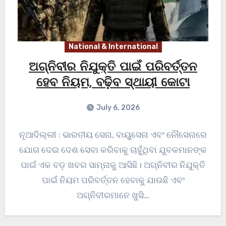
National & International
ଅଗ୍ନିବୀର ନିଯୁକ୍ତି ପାଇଁ ପରିବର୍ତ୍ତନ
ହେବ ନିୟମ, ବଢ଼ିବ ସ୍ଥାୟୀ କୋଟା
July 6, 2026
ନୂଆଦିଲ୍ଲୀ : ଭାରତୀୟ ସେନା, ବାୟୁସେନା ଏବଂ ନୌସେନାରେ
ଯୋଗ ଦେଇ ଦେଶ ସେବା କରିବାକୁ ଚାହୁଁଥିବା ଯୁବକମାନଙ୍କ
ପାଇଁ ଏକ ବଡ଼ ଖବର ସାମ୍ନାକୁ ଆସିଛି। ଅଗ୍ନିବୀର ନିଯୁକ୍ତି
ପାଇଁ ନିୟମ ପରିବର୍ତ୍ତନ ହେବାକୁ ଯାଉଛି ଏବଂ
ଅଗ୍ନିବୀରମାନେ ଖୁସି…