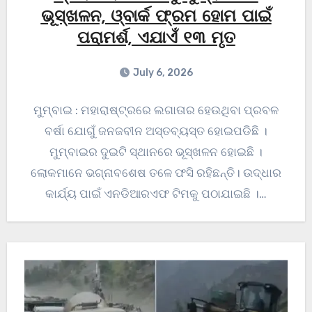
ଭୂସ୍ଖଳନ, ଓ୍ବାର୍କ ଫ୍ରମ ହୋମ ପାଇଁ
ପରାମର୍ଶ, ଏଯାଏଁ ୧୩ ମୃତ
July 6, 2026
ମୁମ୍ବାଇ : ମହାରାଷ୍ଟ୍ରରେ ଲଗାତାର ହେଉଥିବା ପ୍ରବଳ
ବର୍ଷା ଯୋଗୁଁ ଜନଜବୀନ ଅସ୍ତବ୍ୟସ୍ତ ହୋଇପଡିଛି ।
ମୁମ୍ବାଇର ଦୁଇଟି ସ୍ଥାନରେ ଭୂସ୍ଖଳନ ହୋଇଛି ।
ଲୋକମାନେ ଭଗ୍ନାବଶେଷ ତଳେ ଫସି ରହିଛନ୍ତି। ଉଦ୍ଧାର
କାର୍ଯ୍ୟ ପାଇଁ ଏନଡିଆରଏଫ ଟିମକୁ ପଠାଯାଇଛି ।…