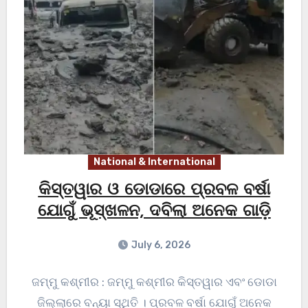
National & International
କିସ୍ତୱାର ଓ ଡୋଡାରେ ପ୍ରବଳ ବର୍ଷା
ଯୋଗୁଁ ଭୂସ୍ଖଳନ, ଦବିଲା ଅନେକ ଗାଡ଼ି
July 6, 2026
ଜମ୍ମୁ କଶ୍ମୀର : ଜମ୍ମୁ କଶ୍ମୀର କିସ୍ତୱାର ଏବଂ ଡୋଡା
ଜିଲ୍ଲାରେ ବନ୍ୟା ସ୍ଥିତି । ପ୍ରବଳ ବର୍ଷା ଯୋଗୁଁ ଅନେକ