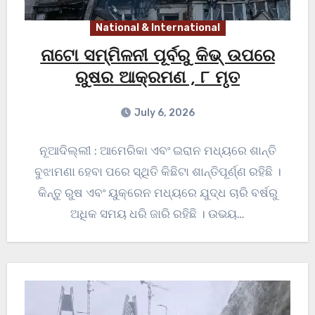
National & International
ନାଟୋ ସମ୍ମିଳନୀ ପୂର୍ବରୁ କିଭ୍ ଉପରେ
ରୁଷର ଆକ୍ରମଣ , ୮ ମୃତ
July 6, 2026
ନୂଆଦିଲ୍ଲୀ : ଆମେରିକା ଏବଂ ଇରାନ ମଧ୍ୟରେ ଶାନ୍ତି
ବୁଝାମଣା ହେବା ପରେ ସ୍ଥିତି କିଛିଟା ଶାନ୍ତିପୂର୍ଣ୍ଣ ରହିଛି ।
କିନ୍ତୁ ରୁଷ ଏବଂ ୟୁକ୍ରେନ ମଧ୍ୟରେ ଯୁଦ୍ଧ ଚାରି ବର୍ଷରୁ
ଅଧିକ ସମୟ ଧରି ଜାରି ରହିଛି । ଉଭୟ…