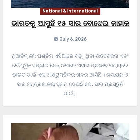
National & International
ଭାରତକୁ ଆସୁଛି ୧୫ ସାର ବୋଝେଇ ଜାହାଜ
July 6, 2026
ନୂଆଦିଲ୍ଲୀ: ପଶ୍ଚିମ ଏସିଆରେ ବଢ଼ୁଥିବା ଉତ୍ତେଜନା ଏବଂ
ବୈଶ୍ୱିକ ସପ୍ଲାଇ ଚେନ୍‌ ଉପରେ ଏହାର ପ୍ରଭାବ ମଧ୍ୟରେ
ଭାରତ ପାଇଁ ଏକ ଆଶ୍ୱସ୍ତିକର ଖବର ଆସିଛି । ରସାୟନ ଓ
ସାର ମନ୍ତ୍ରଣାଳୟ ସୂଚନା ଦେଇଛି ଯେ, ସାର ପ୍ରସ୍ତୁତି
ପାଇଁ…