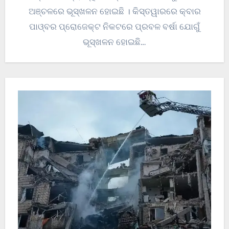
ଅଞ୍ଚଳରେ ଭୂସ୍ଖଳନ ହୋଇଛି । କିସ୍ତୱାରରେ କ୍ବାର
ପାଓ୍ବର ପ୍ରୋଜେକ୍ଟ ନିକଟରେ ପ୍ରବଳ ବର୍ଷା ଯୋଗୁଁ
ଭୂସ୍ଖଳନ ହୋଇଛି…