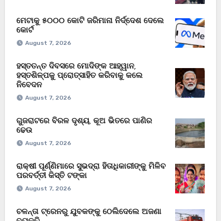
ମେଟାକୁ ୫୦୦୦ କୋଟି ଜରିମାନା ନିର୍ଦ୍ଦେଶ ଦେଲେ
କୋର୍ଟ
August 7, 2026
ହସ୍ତତନ୍ତ ଦିବସରେ ମୋଦିଙ୍କ ଆହ୍ୱାନ,
ହସ୍ତଶିଳ୍ପକୁ ପ୍ରୋତ୍ସାହିତ କରିବାକୁ କଲେ
ନିବେଦନ
August 7, 2026
ଗୁଜରାଟରେ ବିରଳ ଦୃଶ୍ୟ, କୂଅ ଭିତରେ ପାଣିର
ଢେଉ
August 7, 2026
ରାକ୍ଷୀ ପୂର୍ଣ୍ଣିମାରେ ସୁଭଦ୍ରା ହିତାଧିକାରୀଙ୍କୁ ମିଳିବ
ପରବର୍ତ୍ତୀ କିସ୍ତି ଟଙ୍କା
August 7, 2026
ଚଳନ୍ତା ଟ୍ରେନରୁ ଯୁବକଙ୍କୁ ଠେଲିଦେଲେ ଅଜଣା