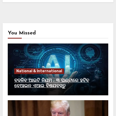
You Missed
National & International
ବଦଳିବ ଆଇଟି ନିୟମ ; ୩ ଘଣ୍ଟାରେ ହଟିବ
ବେଆଇନ ଏଆଇ ବିଷୟବସ୍ତୁ