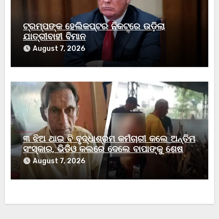
ଟ୍ରମ୍ପଙ୍କ ହେଲିକପ୍ଟର ନିକଟରେ ଉଡ଼ିଲା
ଯାତ୍ରୀବାହୀ ବିମାନ
August 7, 2026
୩ ଝିଅ ଥାଇ ବି ବୃଦ୍ଧାଶ୍ରମ କର୍ମଚାରୀ କଲେ ଅନ୍ତିମ
ସଂସ୍କାର, ଭିଡିଓ କଲରେ ଦେଲେ ବାପାଙ୍କୁ ଶେଷ
ବିଦାୟ
August 7, 2026