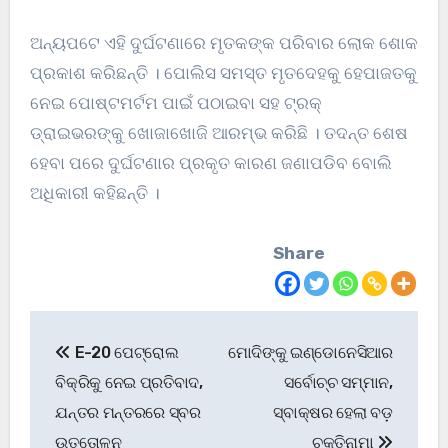
ଅନ୍ୟପଟେ ଏହି ଦୁର୍ଘଟଣାରେ ମୃତକଙ୍କ ପରିବାର ଲୋକ ଶୋକ
ପ୍ରକାଶ କରିଛନ୍ତି । ପୋଲିସ ସମସ୍ତ ମୃତଦେହକୁ ହେପାଜତକୁ
ନେଇ ପୋଷ୍ଟମର୍ଟମ ପାଇଁ ପଠାଇବା ସହ ଟ୍ରକ୍
ଡ୍ରାଇଭରଙ୍କୁ ଖୋଜାଖୋଜି ଆରମ୍ଭ କରିଛି । ତଦନ୍ତ ଶେଷ
ହେବା ପରେ ଦୁର୍ଘଟଣାର ପ୍ରକୃତ କାରଣ ଜଣାପଡିବ ବୋଲି
ଅଧିକାରୀ କହିଛନ୍ତି ।
Share
Post
E-20 ପେଟ୍ରୋଲ
ମୋଦିଙ୍କୁ ଇଣ୍ଡୋନେସିଆର
navigation
ବିକ୍ରିକୁ ନେଇ ପ୍ରତିବାଦ,
ସର୍ବୋଚ୍ଚ ସମ୍ମାନ,
ଯନ୍ତର ମନ୍ତରରେ ସ୍ବର
ସ୍ବାକ୍ଷର ହେଲା ବଡ଼
ଉତ୍ତୋଳନ
ଚୁକ୍ତିନାମା