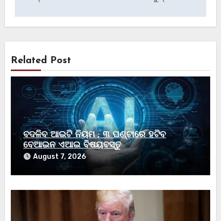
Related Post
ବଦଳିବ ଆଇଟି ନିୟମ ; ୩ ଘଣ୍ଟାରେ ହଟିବ
ବେଆଇନ ଏଆଇ ବିଷୟବସ୍ତୁ
August 7, 2026