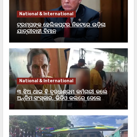
National & International
ଟ୍ରମ୍ପଙ୍କ ହେଲିକପ୍ଟର ନିକଟରେ ଉଡ଼ିଲା
ଯାତ୍ରୀବାହୀ ବିମାନ
National & International
୩ ଝିଅ ଥାଇ ବି ବୃଦ୍ଧାଶ୍ରମ କର୍ମଚାରୀ କଲେ
ଅନ୍ତିମ ସଂସ୍କାର, ଭିଡିଓ କଲରେ ଦେଲେ
ବାପାଙ୍କୁ ଶେଷ ବିଦାୟ