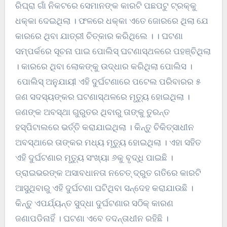
ରିଘ୍ରା ଗାଁ ନିକଟରେ ସେମାନଙ୍କ କାରଟି ପଛପଟୁ ଟ୍ରକ୍କୁ
ଧକ୍କା ଦେଇଥିଲା । ଫଳରେ ଧକ୍କା ଏତେ ଜୋରରେ ଥିଲା ଯେ
କାରରେ ଥିବା ଯାତ୍ରୀ ଚିତ୍କାର କରିଥିଲେ । । ଘଟଣା
ସମ୍ପର୍କରେ ସୂଚନା ପାଇ ପୋଲିସ୍ ଘଟଣାସ୍ଥଳରେ ପହଞ୍ଚିଥିଲା
। କାରରେ ଥିବା ଲୋକଙ୍କୁ ଉଦ୍ଧାର କରିଥିଲା ପୋଲିସ ।
ପୋଲିସ୍ ଅନୁଯାୟୀ ଏହି ଦୁର୍ଘଟଣାରେ ପଟେଲ ପରିବାରର ୫
ଜଣ ସଦସ୍ୟଙ୍କର ଘଟଣାସ୍ଥଳରେ ମୃତ୍ୟୁ ହୋଇଥିଲା ।
ଜଣଙ୍କ ଅବସ୍ଥା ଗୁରୁତର ଥିବାରୁ ତାଙ୍କୁ ତୁରନ୍ତ
ହସ୍ପିଟାଲରେ ଭର୍ତ୍ତି କରାଯାଇଥିଲା । କିନ୍ତୁ ଚିକିତ୍ସାଧୀନ
ଅବସ୍ଥାରେ ତାଙ୍କର ମଧ୍ୟ ମୃତ୍ୟୁ ହୋଇଥିଲା । ଏହା ସହିତ
ଏହି ଦୁର୍ଘଟଣାର ମୃତ୍ୟୁ ସଂଖ୍ୟା ୬କୁ ବୃଦ୍ଧି ପାଇଛି ।
ଡ୍ରାଇଭରଙ୍କ ଅସାବଧାନତା ନଚେତ୍ ଦ୍ରୁତ ଗତିରେ କାରଟି
ଆସୁଥିବାରୁ ଏହି ଦୁର୍ଘଟଣା ଘଟିଥିବା ସନ୍ଦେହ କରାଯାଉଛି ।
କିନ୍ତୁ ଏପର୍ଯ୍ୟନ୍ତ ସୁଦ୍ଧା ଦୁର୍ଘଟଣାର ସଠିକ୍ କାରଣ
ଜଣାପଡିନାହିଁ । ଘଟଣା ଏବେ ତଦନ୍ତାଧୀନ ରହିଛି ।