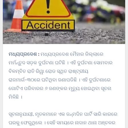
ମଧ୍ୟପ୍ରଦେଶ :
ମଧ୍ୟପ୍ରଦେଶ ମୈହାର ଜିଲ୍ଲାରେ
ମର୍ମନ୍ତୁଦ ସଡ଼କ ଦୁର୍ଘଟଣା ଘଟିଛି । ଏହି ଦୁର୍ଘଟଣା ସୋମବାର
ବିଳମ୍ବିତ ରାତି ରିୱା ରୋଡ ସ୍ଥିତ ରାଷ୍ଟ୍ରୀୟ
ରାଜମାର୍ଗ-୩୦ରେ ଘଟିଥିବା ଜଣାପଡିଛି । ଏହି ଦୁର୍ଘଟଣାରେ
ଗୋଟିଏ ପରିବାରର ୬ ଜଣଙ୍କର ମୃତ୍ୟୁ ହୋଇଥିବା ସୂଚନା
ମିଳିଛି ।
ସୂଚନାନୁଯାୟୀ, ମୃତକମାନେ ଏକ ଜନ୍ମଦିନ ପାର୍ଟି ସାରି କାରରେ
ଘରକୁ ଫେରୁଥିଲେ । ସେହି ସମୟରେ ନାଦାନ ଥାନା ଅଞ୍ଚଳର