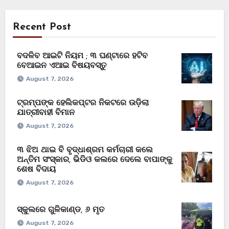
Recent Post
ବଦଳିବ ଆଇଟି ନିୟମ ; ୩ ଘଣ୍ଟାରେ ହଟିବ
ବେଆଇନ ଏଆଇ ବିଷୟବସ୍ତୁ
August 7, 2026
ଟ୍ରମ୍ପଙ୍କ ହେଲିକପ୍ଟର ନିକଟରେ ଉଡ଼ିଲା
ଯାତ୍ରୀବାହୀ ବିମାନ
August 7, 2026
୩ ଝିଅ ଥାଇ ବି ବୃଦ୍ଧାଶ୍ରମ କର୍ମଚାରୀ କଲେ
ଅନ୍ତିମ ସଂସ୍କାର, ଭିଡିଓ କଲରେ ଦେଲେ ବାପାଙ୍କୁ
ଶେଷ ବିଦାୟ
August 7, 2026
ସ୍କୁଲରେ ଗୁଳିକାଣ୍ଡ, ୬ ମୃତ
August 7, 2026