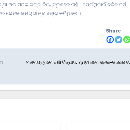
ା ଅଲ ସରକାରଙ୍କ ନିୟନ୍ତ୍ରଣରେ ନାହିଁ । ଯେଉଁଥିପାଇଁ ଚଳିତ ବର୍ଷ
କେତକ କର୍ମଚାରୀଙ୍କ ହତ୍ୟା କରିଥିଲେ ।
Share
 ୩୮
ମହାରାଷ୍ଟ୍ରରେ ବର୍ଷା ବିତ୍ପାତ, ମୁମ୍ବାଇରେ ସ୍କୁଲ-କଲେଜ ବ