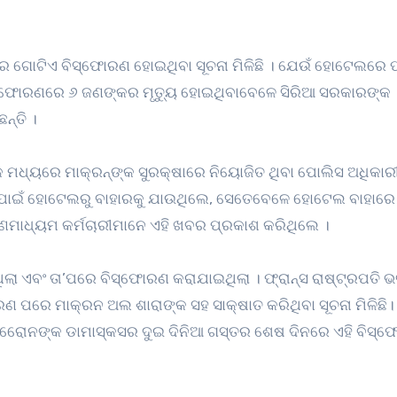
 ଗୋଟିଏ ବିସ୍ଫୋରଣ ହୋଇଥିବା ସୂଚନା ମିଳିଛି । ଯେଉଁ ହୋଟେଲରେ ଫ
 ବିସ୍ଫୋରଣରେ ୬ ଜଣଙ୍କର ମୃତ୍ୟୁ ହୋଇଥିବାବେଳେ ସିରିଆ ସରକାରଙ୍କ
ନ୍ତି ।
ମଧ୍ୟରେ ମାକ୍ରନ୍‌ଙ୍କ ସୁରକ୍ଷାରେ ନିୟୋଜିତ ଥିବା ପୋଲିସ ଅଧିକାର
ିବା ପାଇଁ ହୋଟେଲରୁ ବାହାରକୁ ଯାଉଥିଲେ, ସେତେବେଳେ ହୋଟେଲ ବାହାର
ଗଣମାଧ୍ୟମ କର୍ମଚାରୀମାନେ ଏହି ଖବର ପ୍ରକାଶ କରିଥିଲେ ।
ଲା ଏବଂ ତା’ପରେ ବିସ୍ଫୋରଣ କରାଯାଇଥିଲା । ଫ୍ରାନ୍ସ ରାଷ୍ଟ୍ରପତି 
ସ୍ଫୋରଣ ପରେ ମାକ୍ରନ ଅଲ ଶାରାଙ୍କ ସହ ସାକ୍ଷାତ କରିଥିବା ସୂଚନା ମିଳିଛି।
୍ରେୋନଙ୍କ ଡାମାସ୍କସର ଦୁଇ ଦିନିଆ ଗସ୍ତର ଶେଷ ଦିନରେ ଏହି ବିସ୍