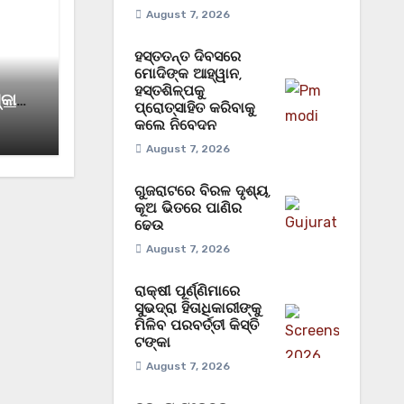
August 7, 2026
ହସ୍ତତନ୍ତ ଦିବସରେ
ମୋଦିଙ୍କ ଆହ୍ୱାନ,
ହସ୍ତଶିଳ୍ପକୁ
୍କାର,
ପ୍ରୋତ୍ସାହିତ କରିବାକୁ
୍କୁ
କଲେ ନିବେଦନ
August 7, 2026
ଗୁଜରାଟରେ ବିରଳ ଦୃଶ୍ୟ,
କୂଅ ଭିତରେ ପାଣିର
ଢେଉ
August 7, 2026
ରାକ୍ଷୀ ପୂର୍ଣ୍ଣିମାରେ
ସୁଭଦ୍ରା ହିତାଧିକାରୀଙ୍କୁ
ମିଳିବ ପରବର୍ତ୍ତୀ କିସ୍ତି
ଟଙ୍କା
August 7, 2026