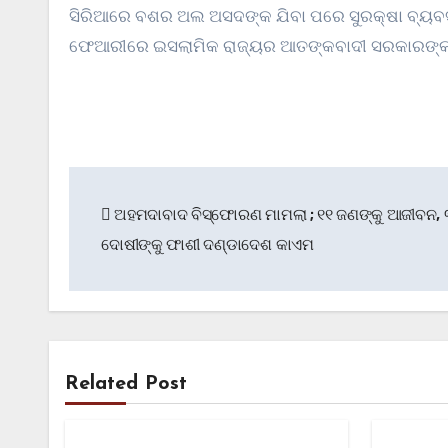
ସିରିଆରେ ବଶର ଅଲ ଅସଦଙ୍କ ଯିବା ପରେ ସୁରକ୍ଷା ବ୍ୟବସ୍ଥ
ଫେଆରୀରେ ଇସଲାମିକ ରାଜ୍ୟର ଆତଙ୍କବାଦୀ ସରକାରଙ୍କର 
Post
ଅହମଦାବାଦ ବିସ୍ଫୋରଣ ମାମଲା ; ୧୧ ଜଣଙ୍କୁ ଆଜୀବନ,
navigation
ଦୋଷୀଙ୍କୁ ଫାଶୀ ଦଣ୍ଡାଦେଶ କାଏମ
Related Post