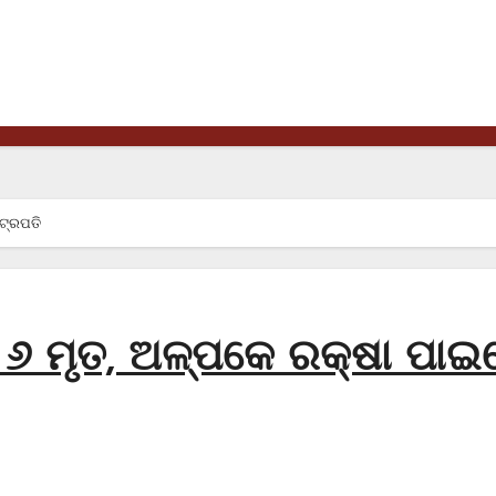
ଟ୍ରପତି
୬ ମୃତ, ଅଳ୍ପକେ ରକ୍ଷା ପାଇ