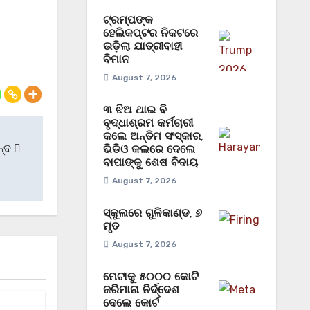
ଟ୍ରମ୍ପଙ୍କ
ହେଲିକପ୍ଟର ନିକଟରେ
ଉଡ଼ିଲା ଯାତ୍ରୀବାହୀ
ବିମାନ
August 7, 2026
୩ ଝିଅ ଥାଇ ବି
ବୃଦ୍ଧାଶ୍ରମ କର୍ମଚାରୀ
କଲେ ଅନ୍ତିମ ସଂସ୍କାର,
ନ୍ଦ
ଭିଡିଓ କଲରେ ଦେଲେ
ବାପାଙ୍କୁ ଶେଷ ବିଦାୟ
August 7, 2026
ସ୍କୁଲରେ ଗୁଳିକାଣ୍ଡ, ୬
ମୃତ
August 7, 2026
ମେଟାକୁ ୫୦୦୦ କୋଟି
ଜରିମାନା ନିର୍ଦ୍ଦେଶ
ଦେଲେ କୋର୍ଟ