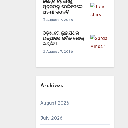
ଚଳନ୍ତା ଟ୍ରେନରୁ
ଯୁବକଙ୍କୁ ଠେଲିଦେଲେ
ଅଜଣା ବ୍ୟକ୍ତି
August 7, 2026
ଓଡ଼ିଶାରେ ଲୁହାପଥର
ଉତ୍ପାଦନ କରିବ କୋଲ୍‌
ଇଣ୍ଡିଆ
August 7, 2026
Archives
August 2026
July 2026