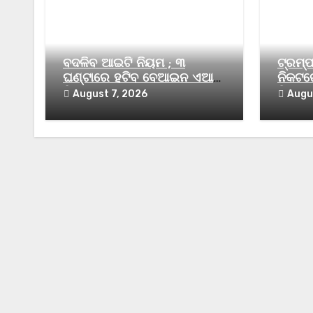
ବଦଳିବ ଆଇଟି ନିୟମ ; ୩
ଟ୍ରମ୍
ଘଣ୍ଟାରେ ହଟିବ ବେଆଇନ ଏଆଇ
ନିକଟରେ
ବିଷୟବସ୍ତୁ
ବିମାନ
August 7, 2026
Augu