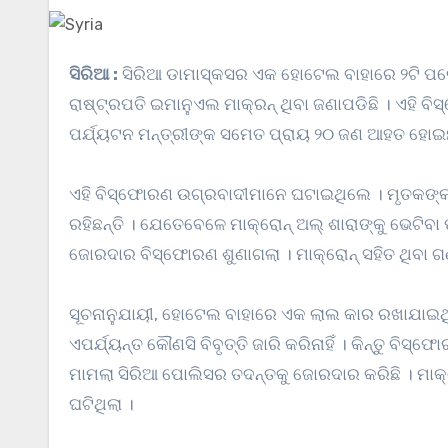
ସିରିଆ :
ସିରିଆ ଡାମାସ୍କସର ଏକ ହୋଟେଲ ବାହାରେ ୨ଟି ପରେ
ରାଷ୍ଟ୍ରପତି ଇମାନୁଏଲ ମାକ୍ରନ୍ ଥିବା ଜଣାପଡିଛି । ଏହି
ପର୍ଯ୍ୟଟନ ମନ୍ତ୍ରୀଙ୍କ ସମେତ ପ୍ରାୟ ୨୦ ଜଣ ଆହତ ହୋଇଛ
ଏହି ବିସ୍ଫୋରଣ ଉଗ୍ରବାଦୀମାନେ ଘଟାଇଥିଲେ । ମୃତକଙ୍କ 
ରହିଛନ୍ତି । ଯେତେବେଳେ ମାକ୍ରୋନ୍ ଅଲ୍ ଶାରାଙ୍କୁ ଭେଟ
ଜୋରଦାର ବିସ୍ଫୋରଣ ଶୁଣାଗଲା । ମାକ୍ରୋନ୍ ସହିତ ଥିବା 
ସୂଚନାନୁଯାୟୀ, ହୋଟେଲ ବାହାରେ ଏକ ଲାଲ କାର ରଖାଯାଇଥି
ଏପର୍ଯ୍ୟନ୍ତ କୌଣସି ବିବୃତ୍ତି ଜାରି କରିନାହିଁ । କିନ୍ତୁ ବି
ମାମଲା ସିରିଆ ପୋଲିସର ତଦନ୍ତକୁ ଜୋରଦାର କରିଛି । ମାକ
ଘଟିଥିଲା ।