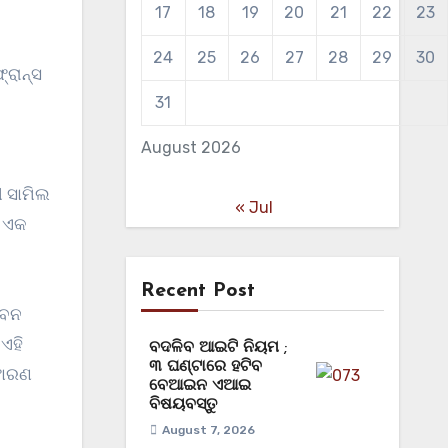
17
18
19
20
21
22
23
24
25
26
27
28
29
30
୍ରାନ୍ସ
31
August 2026
ୀ ସାମିଲ
« Jul
େ ଏକ
Recent Post
ଭବନ
 ଏହି
ବଦଳିବ ଆଇଟି ନିୟମ ;
୩ ଘଣ୍ଟାରେ ହଟିବ
ଫୋରଣ
ବେଆଇନ ଏଆଇ
ବିଷୟବସ୍ତୁ
August 7, 2026