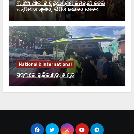
୩ ଝିଅ ଥାଇ ବି ବୃଦ୍ଧାଶ୍ରମ କର୍ମଚାରୀ କଲେ
ଅନ୍ତିମ ସଂସ୍କାର, ଭିଡିଓ କଲରେ ଦେଲେ
ବାପାଙ୍କୁ ଶେଷ ବିଦାୟ
National & International
ସ୍କୁଲରେ ଗୁଳିକାଣ୍ଡ, ୬ ମୃତ