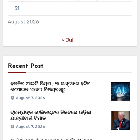
31
August 2026
« Jul
Recent Post
ବଦଳିବ ଆଇଟି ନିୟମ ; ୩ ଘଣ୍ଟାରେ ହଟିବ
ବେଆଇନ ଏଆଇ ବିଷୟବସ୍ତୁ
August 7, 2026
ଟ୍ରମ୍ପଙ୍କ ହେଲିକପ୍ଟର ନିକଟରେ ଉଡ଼ିଲା
ଯାତ୍ରୀବାହୀ ବିମାନ
August 7, 2026