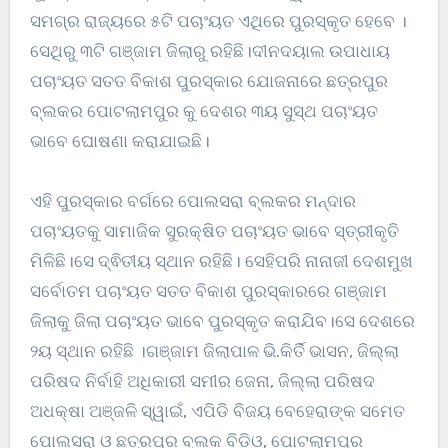
ସମଗ୍ର ରାଜ୍ୟରେ ୫ଟି ପଚାଂୟତ ଏଥିରେ ପୁରସ୍କୃତ ହେବେ ।
ସେଥିରୁ ୩ଟି ଗଞ୍ଜାମ ଜିଲାରୁ ରହିଛି।ଦୀନଦୟାଲ ଉପାଧାୟ
ପଚାଂୟତ ସତତ ବିକାଶ ପୁରସ୍କାର ଯୋଜନାରେ ଛତ୍ରପୁର
ବ୍ଲକର ପୋଟଲାମପୁର କୁ ଦେଶର ୩ୟ ସୁସ୍ଥ ପଚାଂୟତ
ଭାବେ ଘୋଷଣା କରାଯାଇଛି।
ଏହି ପୁରସ୍କାର ବର୍ଗରେ ପୋଲସରା ବ୍ଲକର ମନ୍ଦାର
ପଚାଂୟତକୁ ସାମାଜିକ ସୁରକ୍ଷିତ ପଚାଂୟତ ଭାବେ ସ୍ତ୍ରୀକୃତି
ମିଳିଛି।ସେ ଦ୍ଵିତୀୟ ସ୍ଥାନ ରହିଛି। ସେହିପରି ନାନାଜୀ ଦେଶମୁଖ
ସର୍ବୋତମ ପଚାଂୟତ ସତତ ବିକାଶ ପୁରସ୍କାରରେ ଗଞ୍ଜାମ
ଜିଲାକୁ ଜିଲା ପଚାଂୟତ ଭାବେ ପୁରସ୍କୃତ କରାଯିବ।ସେ ଦେଶରେ
୨ୟ ସ୍ଥାନ ରହିଛି ।ଗଞ୍ଜାମ ଜିଲାପାଳ ଭି.କିର୍ତି ଭାସନ, ଜିଲ୍ଲା
ପରିଷଦ ନିର୍ବାହି ଅଧିକାରୀ ସମୀର ଜେନା, ଜିଲ୍ଲା ପରିଷଦ
ଅଧକ୍ଷା ଅଞ୍ଜଳି ସ୍ୱାଇଁ, ଏପିଡି ବିଜୟ ବେହେରାଙ୍କ ସମେତ
ପୋଲସରା ଓ ଛତ୍ରପୁର ବ୍ଲକ ବିଡ଼ିଓ, ପୋଟଲାମପୁର