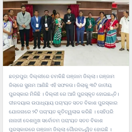
ଛତ୍ରପୁର: ଦିଲ୍ଲୀରେ ଚମକିଛି ଗଞ୍ଜାମ ଜିଲ୍ଲା। ଗଞ୍ଜାମ
ଜିଲାରେ ସୁନାମ ଆଣିଛି ଏହି ସଫଳତା। ଜିଲାକୁ ୩ଟି ଜାତୀୟ
ପୁରସ୍କାର ମିଳିଛି । ଦିଲ୍ଲୀ ରେ ଆଜି ପୁରସ୍କୃତ ହୋଇଛନ୍ତି।
ଦୀନଦୟାଲ ଉପାଧ୍ୟାୟ ପଚାଂୟତ ସତତ ବିକାଶ ପୁରସ୍କାର
ଯୋଜନାରେ ୨ଟି ପଚାଂୟତ କୃତିତ୍ୱଲାଭ କରିଛି । ସେହିପରି
ନାନାଜୀ ଦେଶମୁଖ ସର୍ବୋତମ ପଚାଂୟତ ସତତ ବିକାଶ
ପୁରସ୍କାରରେ ଗଞ୍ଜାମ ଜିଲ୍ଲା ଗୈାରବାନ୍ୱିତ ହୋଇଛି ।