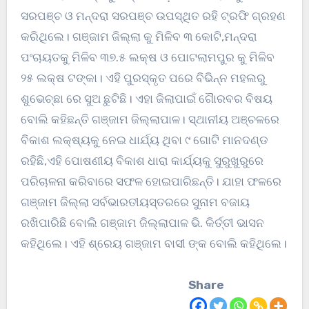
ସରପଞ୍ଚ ଓ ମନ୍ଦରା ସରପଞ୍ଚ ଉପସ୍ଥିତ ରହି ଟ୍ରଫି ଗ୍ରହଣ
କରିଥିଲେ। ଗଞ୍ଜାମ ଜିଲ୍ଲା କୁ ମିଳିବ ୩ କୋଟି,ମନ୍ଦରା
ପଂଚାୟତକୁ ମିଳିବ ୩୭.୫ ଲକ୍ଷ ଓ ପୋଟଲାମପୁର କୁ ମିଳିବ
୨୫ ଲକ୍ଷ ଟଙ୍କା। ଏହି ପୁରସ୍କୃତ ପରେ ବିଭିନ୍ନ ମହଲରୁ
ଶୁଭେଚ୍ଛା ରେ ସୁଅ ଛୁଟିଛି। ଏହା ଜିଲାପାଇଁ ଗୈାରବର ବିଷୟ
ବୋଲି କହିଛନ୍ତି ଗଞ୍ଜାମ ଜିଲ୍ଲାପାଳ। ସ୍ଥାନୀୟ ଅଞ୍ଚଳରେ
ବିକାଶ ଲକ୍ଷ୍ୟକୁ ନେଇ ଧାର୍ଯ୍ୟ ଥିବା ୯ ଗୋଟି ମାନଦଣ୍ଡ
ରହିଛି,ଏହି ପୋଷଣୀୟ ବିକାଶ ଧାରା କାର୍ଯ୍ୟକୁ ସୁରୁଖୁରୁରେ
ପରିଚାଳନା କରିବାରେ ସଫଳ ହୋଇପାରିଛନ୍ତି। ଯାହା ଫଳରେ
ଗଞ୍ଜାମ ଜିଲ୍ଲା ସର୍ବଭାରତୀୟସ୍ତରରେ ସୁନାମ ବଜାୟ
ରଖିପାରିଛି ବୋଲି ଗଞ୍ଜାମ ଜିଲ୍ଲାପାଳ ଭି. କିର୍ତ୍ତୀ ଭାସନ
କହିଥିଲେ। ଏହି ଶ୍ରେୟ ଗଞ୍ଜାମ ବାସୀ ଙ୍କ ବୋଲି କହିଥିଲେ।
Share