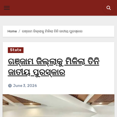
Skip
to
content
Home
ଗଞ୍ଜାମ ଜିଲ୍ଲାକୁ ମିଳିଲା ତିନି ଜାତୀୟ ପୁରସ୍କାର
State
ଗଞ୍ଜାମ ଜିଲ୍ଲାକୁ ମିଳିଲା ତିନି
ଜାତୀୟ ପୁରସ୍କାର
June 3, 2026