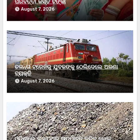
ପରବର୍ତ୍ତୀ କିସ୍ତି ଟଙ୍କା
August 7, 2026
ଚଳନ୍ତା ଟ୍ରେନରୁ ଯୁବକଙ୍କୁ ଠେଲିଦେଲେ ଅଜଣା
ବ୍ୟକ୍ତି
August 7, 2026
ଓଡ଼ିଶାରେ ଲୁହାପଥର ଉତ୍ପାଦନ କରିବ କୋଲ୍‌