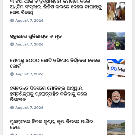
୩ ଝିଅ ଥାଇ ବି ବୃଦ୍ଧାଶ୍ରମ କର୍ମଚାରୀ କଲେ
ଅନ୍ତିମ ସଂସ୍କାର, ଭିଡିଓ କଲରେ ଦେଲେ ବାପାଙ୍କୁ
ଶେଷ ବିଦାୟ
August 7, 2026
ସ୍କୁଲରେ ଗୁଳିକାଣ୍ଡ, ୬ ମୃତ
August 7, 2026
ମେଟାକୁ ୫୦୦୦ କୋଟି ଜରିମାନା ନିର୍ଦ୍ଦେଶ ଦେଲେ
କୋର୍ଟ
August 7, 2026
ହସ୍ତତନ୍ତ ଦିବସରେ ମୋଦିଙ୍କ ଆହ୍ୱାନ,
ହସ୍ତଶିଳ୍ପକୁ ପ୍ରୋତ୍ସାହିତ କରିବାକୁ କଲେ
ନିବେଦନ
August 7, 2026
ଗୁଜରାଟରେ ବିରଳ ଦୃଶ୍ୟ, କୂଅ ଭିତରେ ପାଣିର
ଢେଉ