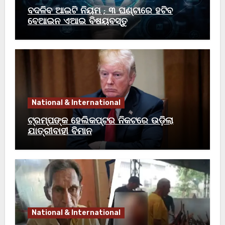
ବଦଳିବ ଆଇଟି ନିୟମ ; ୩ ଘଣ୍ଟାରେ ହଟିବ
ବେଆଇନ ଏଆଇ ବିଷୟବସ୍ତୁ
National & International
ଟ୍ରମ୍ପଙ୍କ ହେଲିକପ୍ଟର ନିକଟରେ ଉଡ଼ିଲା
ଯାତ୍ରୀବାହୀ ବିମାନ
National & International