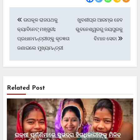
Post
ଉପକୂଳ ରାଜପଥକୁ
ଖୁବଶୀଘ୍ର ଆରମ୍ଭ ହେବ
navigation
କ୍ୟାବିନେଟ୍‌ ମଞ୍ଜୁରୀ;
ଭୁବନେଶ୍ୱରରୁ ଜୟପୁରକୁ
ପ୍ରଧାନମନ୍ତ୍ରୀଙ୍କୁ କୃତଜ୍ଞତା
ବିମାନ ସେବା
ଜଣାଇଲେ ମୁଖ୍ୟମନ୍ତ୍ରୀ
Related Post
ରାକ୍ଷୀ ପୂର୍ଣ୍ଣିମାରେ ସୁଭଦ୍ରା ହିତାଧିକାରୀଙ୍କୁ ମିଳିବ