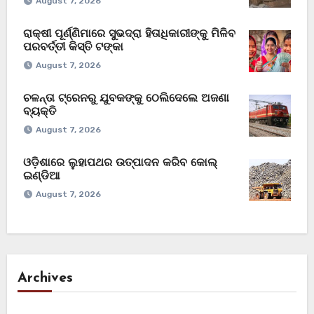
August 7, 2026
ରାକ୍ଷୀ ପୂର୍ଣ୍ଣିମାରେ ସୁଭଦ୍ରା ହିତାଧିକାରୀଙ୍କୁ ମିଳିବ
ପରବର୍ତ୍ତୀ କିସ୍ତି ଟଙ୍କା
August 7, 2026
ଚଳନ୍ତା ଟ୍ରେନରୁ ଯୁବକଙ୍କୁ ଠେଲିଦେଲେ ଅଜଣା
ବ୍ୟକ୍ତି
August 7, 2026
ଓଡ଼ିଶାରେ ଲୁହାପଥର ଉତ୍ପାଦନ କରିବ କୋଲ୍‌
ଇଣ୍ଡିଆ
August 7, 2026
Archives