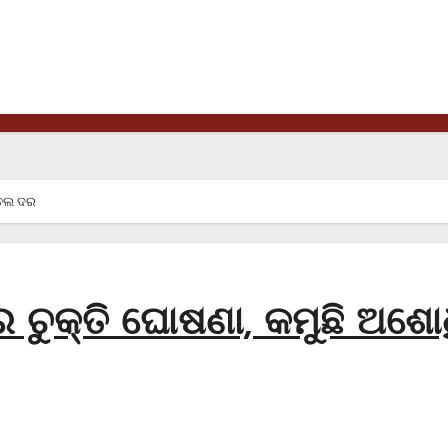
ତେଲ ଦର
 ଚୁକ୍ତି ଘୋଷଣା, କମୁଛି ଅଶୋ