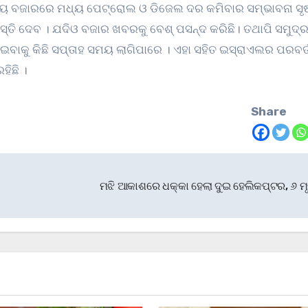
ତୀୟ ବଜାରରେ ମଧ୍ୟ ପେଟ୍ରୋଲ ଓ ଡିଜେଲ ଦର କମିବାର ସମ୍ଭାବନା ସୃଷ
୍ତି ଦେବ । ଯଦିଓ ବଜାର ଖବରକୁ ବେଶ୍ ପସନ୍ଦ କରିଛି। ତଥାପି ସମୁଦ୍ର 
ଇବାକୁ କିଛି ସପ୍ତାହ ସମୟ ଲାଗିପାରେ । ଏହା ସହିତ ଇସ୍ରାଏଲର ପରବର୍ତ
ିଛି ।
Share
ମଝି ଆକାଶରେ ଧକ୍କା ହେଲା ଦୁଇ ହେଲିକପ୍ଟର, ୬ ମ