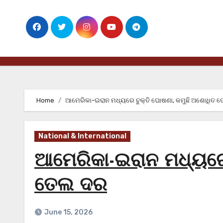
Skip
to
content
Home
ଆମେରିକା-ଇରାନ ମଧ୍ୟରେ ଚୁକ୍ତି ଘୋଷଣା, କମୁଛି ଅଶୋଧିତ 
National & International
ଆମେରିକା-ଇରାନ ମଧ୍ୟରେ
ତେଲ ଦର
June 15, 2026