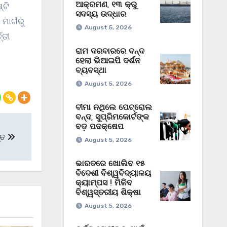
ଆକ୍ରମଣ, ୧୩ କ୍ରୁ
୍ଟି
ସଦସ୍ୟ ଉଦ୍ଧାର
ମାର୍ଗରୁ
August 5, 2026
୍ତୀ
ରାମ ଦରବାରରେ ବନ୍ଦ
ହେଲା ଭିଆଇପି ଦର୍ଶନ
ବ୍ୟବସ୍ଥା
August 5, 2026
ବୀମା ନଥିଲେ ପେଟ୍ରୋଲ
ବନ୍ଦ, ସୁପ୍ରିମକୋର୍ଟଙ୍କ
ବଡ଼ ପଦକ୍ଷେପ
ୃତ
August 5, 2026
ଭାରତରେ ଖୋଲିବ ୧୫
ବିଦେଶୀ ବିଶ୍ୱବିଦ୍ୟାଳୟ
କ୍ୟାମ୍ପସ ! ମିଳିବ
ବିଶ୍ୱସ୍ତରୀୟ ଶିକ୍ଷା
August 5, 2026