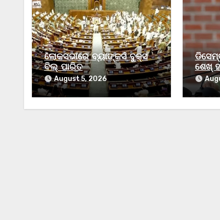
ଲୋକସଭାରେ ବ୍ୟାଙ୍କର୍ସ ବୁକ୍ସ
ଡିସେମ
ବିଲ୍‌ ପାରିତ
ଶେଖ୍ ହ
ଦଣ୍ଡକୁ
August 5, 2026
Augu