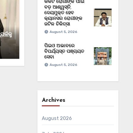
କର୍କଟ ରୋଗୀଙ୍କ ପାଇଁ
ବଡ଼ ଆଶ୍ୱସ୍ତି,
ଦେୟମୁକ୍ତ ହେବ
କ୍ୟାନସର ରୋଗୀଙ୍କ
ଜଟିଳ ଚିକିତ୍ସା
August 5, 2026
ର୍କକୁ
ପିଇଓ ଅଭାବରେ
କାମ
ବିପର୍ଯ୍ୟସ୍ତ ପଞ୍ଚାୟତ
ସେବା
August 5, 2026
Archives
August 2026