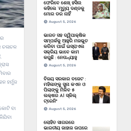
ଫେରିବେ ଶେଖ୍ ହସିନା:
କହିଲେ ‘ମୃତ୍ୟୁ ଦଣ୍ଡକୁ
ମୋର ଡର ନାହିଁ’
August 5, 2026
ଭାରତ ସହ ଦ୍ୱିପାକ୍ଷିକ
ରେ
ସମ୍ପର୍କକୁ ଆହୁରି ମଜଭୁତ
ାଜ ଚଳାଚଳ
କରିବା ପାଇଁ ଇସ୍ରାଏଲ
ସକ୍ରିୟ ଭାବେ କାମ
୍
କରୁଛି : ନେତାନ୍ୟାହୁ
୍ରାସ
August 5, 2026
ମିବାର
ବିଜୟ ସରକାର ବଜେଟ :
ନ ହର୍ମୁଜ
ମହିଳାଙ୍କୁ ସୁନା କଏନ ଓ
ପିଲାଙ୍କୁ ମିଳିବ ୫
ଲକ୍ଷର AI ସ୍କିଲ୍
ଟ୍ରେନିଂ
କୋଟି ବା
August 5, 2026
ିଯିବା
ଲୋହିତ ସାଗରରେ
ଭାରତୀୟ ଜାହାଜ ଉପରେ