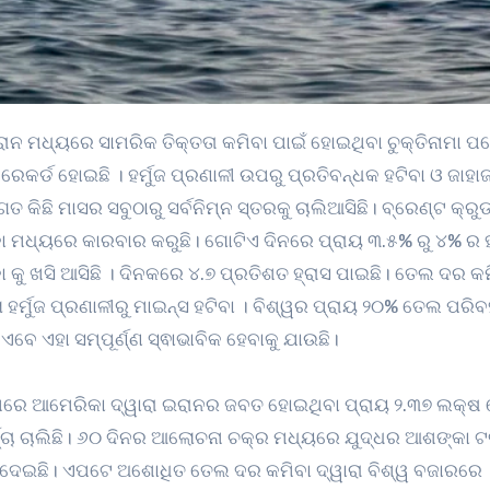
ାନ ମଧ୍ୟରେ ସାମରିକ ତିକ୍ତତା କମିବା ପାଇଁ ହୋଇଥିବା ଚୁକ୍ତିନାମା ପ
କର୍ଡ ହୋଇଛି । ହର୍ମୁଜ ପ୍ରଣାଳୀ ଉପରୁ ପ୍ରତିବନ୍ଧକ ହଟିବା ଓ ଜାହ
ଛି ମାସର ସବୁଠାରୁ ସର୍ବନିମ୍ନ ସ୍ତରକୁ ଚାଲିଆସିଛି। ବ୍ରେଣ୍ଟ କ୍ରୁଡ
କା ମଧ୍ୟରେ କାରବାର କରୁଛି। ଗୋଟିଏ ଦିନରେ ପ୍ରାୟ ୩.୫% ରୁ ୪% ର ହ
ା କୁ ଖସି ଆସିଛି । ଦିନକରେ ୪.୭ ପ୍ରତିଶତ ହ୍ରାସ ପାଇଛି। ତେଲ ଦର କ
ମୁଜ ପ୍ରଣାଳୀରୁ ମାଇନ୍ସ ହଟିବା । ବିଶ୍ୱର ପ୍ରାୟ ୨୦% ତେଲ ପରିବହ
ବେ ଏହା ସମ୍ପୂର୍ଣ୍ଣ ସ୍ଵାଭାବିକ ହେବାକୁ ଯାଉଛି।
 ପରେ ଆମେରିକା ଦ୍ୱାରା ଇରାନର ଜବତ ହୋଇଥିବା ପ୍ରାୟ ୨.୩୭ ଲକ୍ଷ 
ଚ୍ଚା ଚାଲିଛି। ୬୦ ଦିନର ଆଲୋଚନା ଚକ୍ର ମଧ୍ୟରେ ଯୁଦ୍ଧର ଆଶଙ୍କା ଟଳ
ଦେଇଛି। ଏପଟେ ଅଶୋଧିତ ତେଲ ଦର କମିବା ଦ୍ୱାରା ବିଶ୍ୱ ବଜାରରେ