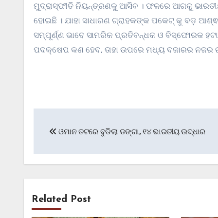
ମୁଦ୍ରାସ୍ଫୀତି ନିୟନ୍ତ୍ରଣକୁ ଆସିବ । ଫଳରେ ଆଗକୁ ଭାର
ହୋଇଛି । ଯାହା ସାଧାରଣ ଗ୍ରାହକଙ୍କ ପକେଟ୍ କୁ ବଡ଼ ଆଶ୍ଵସ
ସମ୍ପୂର୍ଣ୍ଣ ଭାବେ ସାମରିକ ପ୍ରତିବନ୍ଧକ ଓ ବିସ୍ଫୋରକ ହଟା
ପଦକ୍ଷେପ କଣ ହେବ, ତାହା ଉପରେ ମଧ୍ୟ ବଜାରର ନଜର ରହ
Post
ଓମାନ ତଟରେ ବୁଡିଲା ଡଙ୍ଗା, ୧୪ ଭାରତୀୟ ଉଦ୍ଧାର
navigation
Related Post