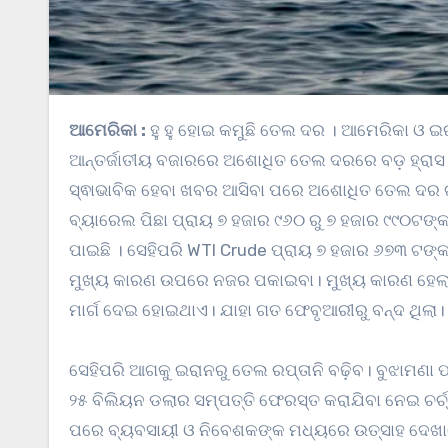
ଆମେରିକା :
ହୁ ହୁ ହୋଇ କମୁଛି ତେଲ ଦର । ଆମେରିକା ଓ ଇର
ଆନ୍ତର୍ଜାତୀୟ ବଜାରରେ ଅଶୋଧିତ ତେଲ ଦରରେ ବଡ଼ ହ୍ରାସ ରେ
ସ୍ଵାଭାବିକ ହେବା ଖବର ଆସିବା ପରେ ଅଶୋଧିତ ତେଲ ଦର ଗତ କି
ବ୍ୟାରେଲ ପିଛା ପ୍ରାୟ ୭ ହଜାର ୯୬୦ ରୁ ୭ ହଜାର ୯୯୦ଟଙ୍
ପାଇଛି । ସେହିପରି WTI Crude ପ୍ରାୟ ୭ ହଜାର ୬୭୩ ଟଙ୍କ
ମୁଖ୍ୟ କାରଣ ଉପରେ ନଜର ପକାଇବା। ମୁଖ୍ୟ କାରଣ ହେଲା ହର୍
ମାର୍ଗ ଦେଇ ହୋଇଥାଏ। ଯାହା ଗତ ଫେବୃଆରୀରୁ ବନ୍ଦ ଥିଲା। ଏ
ସେହିପରି ଆଗକୁ ଇରାନରୁ ତେଲ ରପ୍ତାନି ବଢ଼ିବ। ବୁଝାମଣା
୨୫ ବିଲିୟନ ଡଲାର ସମ୍ପତ୍ତି ଫେରସ୍ତ କରାଯିବା ନେଇ ଚର୍
ପରେ ବ୍ୟବସାୟୀ ଓ ନିବେଶକଙ୍କ ମଧ୍ୟରେ ଉତ୍ସାହ ଦେଖା