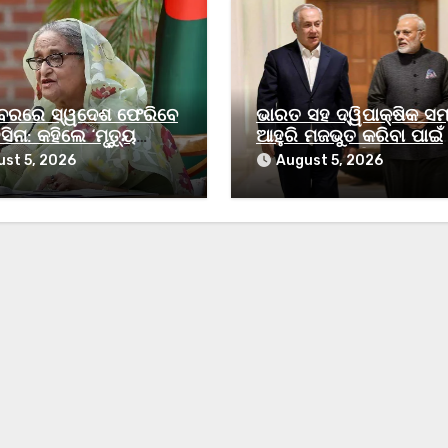
୍ବରରେ ସ୍ୱଦେଶ ଫେରିବେ
ଭାରତ ସହ ଦ୍ୱିପାକ୍ଷିକ ସମ୍ପ
ସିନା: କହିଲେ ‘ମୃତ୍ୟୁ
ଆହୁରି ମଜଭୁତ କରିବା ପାଇଁ
 ମୋର ଡର ନାହିଁ’
ଇସ୍ରାଏଲ ସକ୍ରିୟ ଭାବେ 
st 5, 2026
August 5, 2026
କରୁଛି : ନେତାନ୍ୟାହୁ