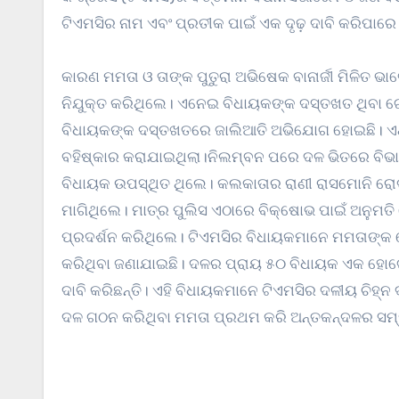
ଟିଏମସିର ନାମ ଏବଂ ପ୍ରତୀକ ପାଇଁ ଏକ ଦୃଢ଼ ଦାବି କରିପାରେ
କାରଣ ମମତା ଓ ତାଙ୍କ ପୁତୁରା ଅଭିଷେକ ବାନାର୍ଜୀ ମିଳିତ ଭାବେ ବରିଷ୍ଠ ନେତା ଶୋଭନଦେବ ଚଟ୍ଟୋପାଧ୍ୟୟ ବିରୋଧୀ ଦଳ ନେତା ଭାବେ
ନିଯୁକ୍ତ କରିଥିଲେ। ଏନେଇ ବିଧାୟକଙ୍କ ଦସ୍ତଖତ ଥିବା ଗୋ
ବିଧାୟକଙ୍କ ଦସ୍ତଖତରେ ଜାଲିଆତି ଅଭିଯୋଗ ହୋଇଛି। ଏଥିପାଇଁ
ବହିଷ୍କାର କରାଯାଇଥିଲା।ନିଲମ୍ବନ ପରେ ଦଳ ଭିତରେ ବି
ବିଧାୟକ ଉପସ୍ଥିତ ଥିଲେ। କଲକାତାର ରାଣୀ ରାସମୋନି ରୋଡ୍
ମାଗିଥିଲେ। ମାତ୍ର ପୁଲିସ ଏଠାରେ ବିକ୍ଷୋଭ ପାଇଁ ଅନୁମତ
ପ୍ରଦର୍ଶନ କରିଥିଲେ। ଟିଏମସିର ବିଧାୟକମାନେ ମମତାଙ୍
କରିଥିବା ଜଣାଯାଇଛି। ଦଳର ପ୍ରାୟ ୫୦ ବିଧାୟକ ଏକ ହୋଟ
ଦାବି କରିଛନ୍ତି। ଏହି ବିଧାୟକମାନେ ଟିଏମସିର ଦଳୀୟ ଚିହ୍ନ 
ଦଳ ଗଠନ କରିଥିବା ମମତା ପ୍ରଥମ କରି ଅନ୍ତକନ୍ଦଳର ସମ୍ମ