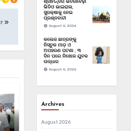
ଶ୍ରୀମନ୍ଦିର ଭିତରବେଢ଼ା
ଭିଡିଓ ଭାଇରାଲ,
ସୁରକ୍ଷାକୁ ନେଇ
ପ୍ରଶ୍ନବାଚୀ
ରଫ
August 6, 2026
କଲେଜ ଛାତ୍ରଙ୍କୁ
ନିସ୍ତୁକ ମାଡ଼ ଓ
ଅପହରଣ ଘଟଣା ; ୩
ଦିନ ପରେ ନିଖୋଜ ଯୁବକ
ଉଦ୍ଧାର
August 6, 2026
Archives
August 2026
ତ
କୁ