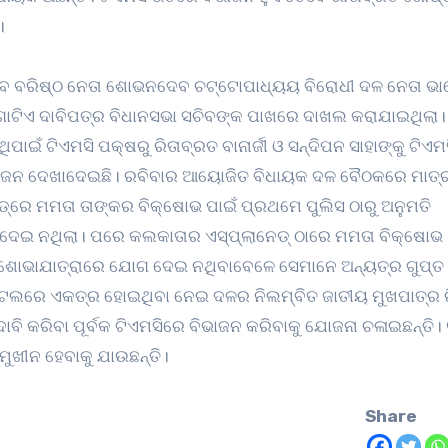
।
ଟିଏ ଦାବିପତ୍ର ବିଧାନସଭା ସଚିବଙ୍କ ପାଖରେ ଦାଖଲ କରାଯାଇଥିଲା। କ
 ଟିଏମସି ପକ୍ଷରୁ ରିତାବ୍ରତ ବାନାର୍ଜୀ ଓ ସନ୍ଦିପନ ସାହାଙ୍କୁ ଟିଏମ
ଭାଜନ ଦେଖାଦେଇଛି। ରବିବାର ଆୟୋଜିତ ବିଧାୟକ ଦଳ ବୈଠକରେ ମାତ
‌ରେ ମମତା ତାଙ୍କର ବିକ୍ଷୋଭ ପାଇଁ ପ୍ରଥମେ ପୁଲିସ ଠାରୁ ଅନୁମତି
ି ଦେଇ ନଥିଲା। ପରେ କଲକାତାର ଏସ୍‌ପ୍ଲାନେଡ୍ ଠାରେ ମମତା ବିକ୍ଷୋଭ
କ ଶୋଭାଯାତ୍ରାରେ ଯୋଗ ଦେଇ ନଥିବାବେଳେ ସେମାନେ ଅନ୍ୟତ୍ର ଗୁପ୍
େଲରେ ଏକତ୍ର ହୋଇଥିବା ନେଇ ଦଳର ନିଲମ୍ବିତ ଜାତୀୟ ମୁଖପାତ୍ର ର
ଦାବି କରିବା ପୂର୍ବକ ଟିଏମସିରେ ବିଭାଜନ କରିବାକୁ ଯୋଜନା ଚଳାଇଛନ୍ତି।
ୁଖୀନ ହେବାକୁ ଯାଉଛନ୍ତି।
Share