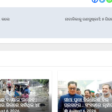
ଣା କଲେ
ନାବାଳିକାକୁ ଗଣଦୁଷ୍କର୍ମ: ୫ ଗି
େ ବନ୍ୟାର ତାଣ୍ଡବ ;
ସୀମା ପୁନଃ ନିର୍ଦ୍ଧାରଣ ବିଲ୍‌
ର ଜିଲାରେ ସର୍ବାଧିକ ୪୮
ପ୍ରସଙ୍ଗ ; ସଂସଦରେ ଗୃହୀ
କରାଇବା ଲାଗି ସମର୍ଥନ ଦେବା
st 6, 2026
August 6, 2026