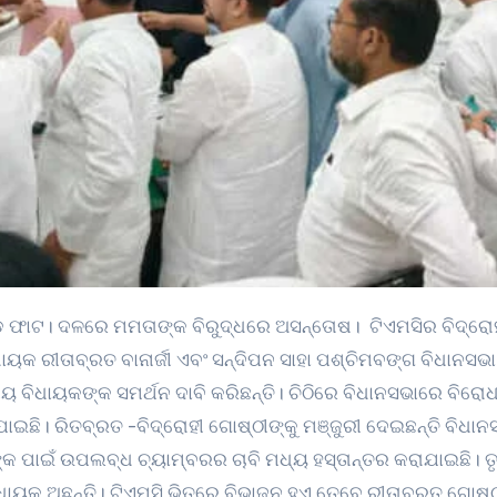
ଧାୟକ ରୀତାବ୍ରତ ବାନାର୍ଜୀ ଏବଂ ସନ୍ଦିପନ ସାହା ପଶ୍ଚିମବଙ୍ଗ ବିଧାନସଭା
 ବିଧାୟକଙ୍କ ସମର୍ଥନ ଦାବି କରିଛନ୍ତି। ଚିଠିରେ ବିଧାନସଭାରେ ବିରୋ
ାଇଛି। ରିତବ୍ରତ -ବିଦ୍ରୋହୀ ଗୋଷ୍ଠୀଙ୍କୁ ମଞ୍ଜୁରୀ ଦେଇଛନ୍ତି ବିଧାନ
ଙ୍କ ପାଇଁ ଉପଲବ୍ଧ ଚ୍ୟାମ୍ବରର ଚାବି ମଧ୍ୟ ହସ୍ତାନ୍ତର କରାଯାଇଛି। ତ
ଧାୟକ ଅଛନ୍ତି। ଟିଏମସି ଭିତରେ ବିଭାଜନ ହୁଏ ତେବେ ରୀତାବ୍ରତ ଗୋଷ୍