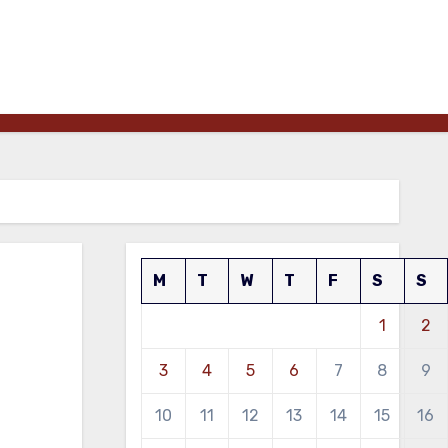
M
T
W
T
F
S
S
1
2
3
4
5
6
7
8
9
10
11
12
13
14
15
16