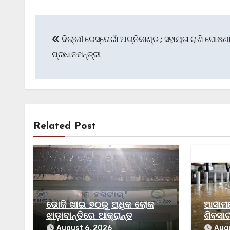
Post
ଦିଲ୍ଲୀ ରେସ୍ତୋରାଁ ଅଗ୍ନିକାଣ୍ଡ ; ସହାୟତା ରାଶି ଘୋଷ
navigation
ପ୍ରଧାନମନ୍ତ୍ରୀ
Related Post
ଭୋଜି ଖାଇ ୭୦ରୁ ଅଧିକ ଲୋକ
ଆସାମର
ଝାଡ଼ାବାନ୍ତିରେ ଆକ୍ରାନ୍ତ
ଶିବସାଗ
ମୃତ
August 6, 2026
Augu