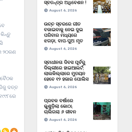
ସ୍ବତନ୍ତ୍ର ଅଧିବେଶନ !
August 6, 2026
ଉଚ୍ଚ ସ୍ବରରେ ଗୀତ
ବଜାଇବାକୁ ନେଇ ଦୁଇ
ିନ୍ତୁ
ପରିବାର ମଧ୍ୟରେ
ଝଗଡ଼ା, ବାପ-ପୁଅ ମୃତ
ସି
August 6, 2026
୍ର ୨୦ଜଣ
ସ୍ବାଧୀନତା ଦିବସ ପୂର୍ବରୁ
ଦିଲ୍ଲୀରେ ହାଇଆଲର୍ଟ;
ଲାଲକିଲ୍ଲାରେ ମୁତୟନ
ତ ବୈଠକ
ହେବେ ୧୨ ହଜାର ପୋଲିସ
ିଜୁ ଦତ୍ତ
August 6, 2026
 ୧୯୯୮ରେ
ପ୍ରବଳ ବର୍ଷାରେ
ଭୁଶୁଡ଼ିଲା କୋଠା;
ଚାଲିଗଲା ୬ ଜୀବନ
August 6, 2026