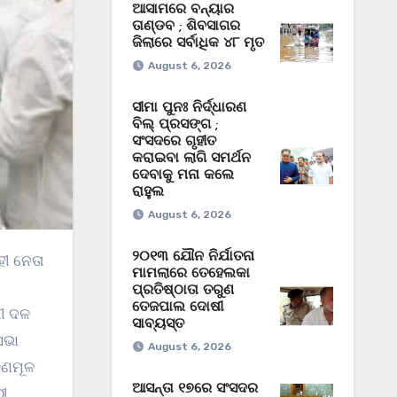
ଆସାମରେ ବନ୍ୟାର
ତାଣ୍ଡବ ; ଶିବସାଗର
ଜିଲାରେ ସର୍ବାଧିକ ୪୮ ମୃତ
August 6, 2026
ସୀମା ପୁନଃ ନିର୍ଦ୍ଧାରଣ
ବିଲ୍‌ ପ୍ରସଙ୍ଗ ;
ସଂସଦରେ ଗୃହୀତ
କରାଇବା ଲାଗି ସମର୍ଥନ
ଦେବାକୁ ମନା କଲେ
ରାହୁଲ
August 6, 2026
୨୦୧୩ ଯୌନ ନିର୍ଯାତନା
ମାମଲାରେ ତେହେଲକା
ପ୍ରତିଷ୍ଠାତା ତରୁଣ
ତେଜପାଲ ଦୋଷୀ
ଧୀ ଦଳ
ସାବ୍ୟସ୍ତ
ସଭା
August 6, 2026
ୃଣମୂଳ
ଆସନ୍ତା ୧୭ରେ ସଂସଦର
ଠୀ