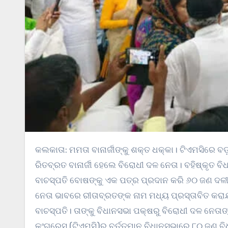
କଲକାତା: ମମତା ବାନାର୍ଜୀଙ୍କୁ ଶକ୍ତ ଧକ୍କା। ଟିଏମସିରେ ବଡ଼ ଫାଟ। ଦଳରେ ମମତାଙ୍କ ବିରୁଦ୍ଧରେ ଅସନ୍ତୋଷ। ଟିଏମସିର ବିଦ୍ରୋହୀ ନେତା
ରିତବ୍ରତ ବାନାର୍ଜୀ ହେଲେ ବିରୋଧୀ ଦଳ ନେତା। ବହିଷ୍କୃତ ବି
ବାଚସ୍ପତି ବୋଷଙ୍କୁ ଏକ ପତ୍ର ପ୍ରଦାନ କରି ୬୦ ଜଣ ଦଳୀୟ
ନେତା ଭାବରେ ରୀତାବ୍ରତଙ୍କ ନାମ ମଧ୍ୟ ପ୍ରସ୍ତାବିତ କରାଯ
ବାଚସ୍ପତି। ତାଙ୍କୁ ବିଧାନସଭା ପକ୍ଷରୁ ବିରୋଧୀ ଦଳ ନେତା
କଂଗ୍ରେସ (ଟିଏମସି)ର ବର୍ତ୍ତମାନ ବିଧାନସଭାରେ ୮୦ ଜଣ ବି