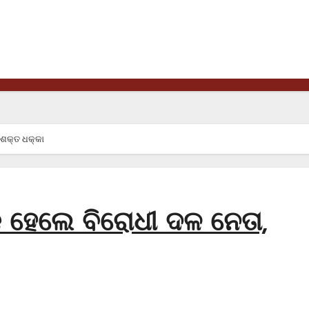
 ଶକ୍ତ ଧକ୍କା
କ ହେଲେ ବିରୋଧୀ ଦଳ ନେତା,